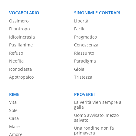
VOCABOLARIO
SINONIMI E CONTRARI
Ossimoro
Libertà
Filantropo
Facile
Idiosincrasia
Pragmatico
Pusillanime
Conoscenza
Refuso
Riassunto
Neofita
Paradigma
Iconoclasta
Gioia
Apotropaico
Tristezza
RIME
PROVERBI
Vita
La verità vien sempre a
galla
Sole
Uomo avvisato, mezzo
Casa
salvato
Mare
Una rondine non fa
primavera
Amore