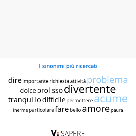
I sinonimi più ricercati
problema
dire
importante
richiesta
attività
divertente
prolisso
dolce
acume
tranquillo
difficile
permettere
amore
fare
particolare
bello
inerme
paura
SAPERE