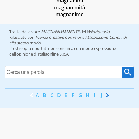
magnanimi
magnanimità
magnanimo
Tratto dalla voce
MAGNANIMAMENTE
del
Wikizionario
Rilasciato con
licenza Creative Commons Attribuzione-Condividi
allo stesso modo
I testi sopra riportati non sono in alcun modo espressione
dell’opinione di Italiaonline S.p.A.
A
B
C
D
E
F
G
H
I
J
K
L
M
N