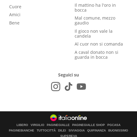
Il mattino ha l'oro in
Cuore
bocca
Amici
Mal comune, mezzo
Bene
gaudio
Il gioco non vale la
candela
Al cuor non si comanda
A caval donato non si
guarda in bocca
Seguici su
LIBERO
VIRGILIO
PAGINEGIALLE
PAGINEGIALLE SHOP
PGCASA
PAGINEBIANCHE
TUTTOCITTÀ
DILEI
SIVIAGGIA
QUIFINANZA
BUONISSIMO
SUPEREVA