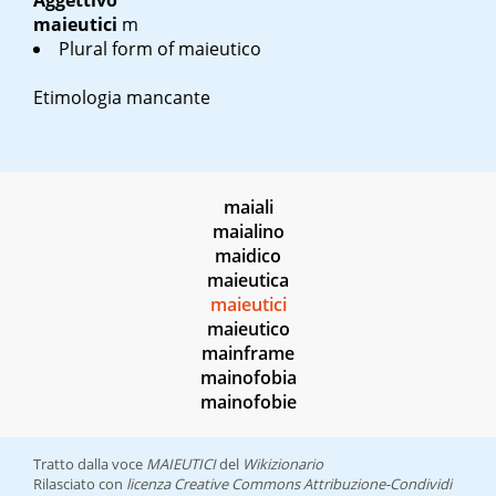
Aggettivo
maieutici
m
Plural form of maieutico
Etimologia mancante
maiali
maialino
maidico
maieutica
maieutici
maieutico
mainframe
mainofobia
mainofobie
Tratto dalla voce
MAIEUTICI
del
Wikizionario
Rilasciato con
licenza Creative Commons Attribuzione-Condividi