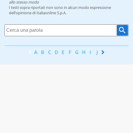
allo stesso modo
I testi sopra riportati non sono in alcun modo espressione
dell’opinione di Italiaonline S.p.A.
A
B
C
D
E
F
G
H
I
J
K
L
M
N