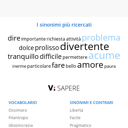
I sinonimi più ricercati
problema
dire
importante
richiesta
attività
divertente
prolisso
dolce
acume
tranquillo
difficile
permettere
amore
fare
particolare
bello
inerme
paura
SAPERE
VOCABOLARIO
SINONIMI E CONTRARI
Ossimoro
Libertà
Filantropo
Facile
Idiosincrasia
Pragmatico