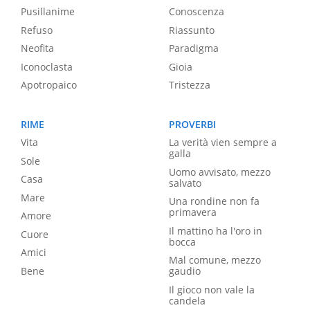
Pusillanime
Conoscenza
Refuso
Riassunto
Neofita
Paradigma
Iconoclasta
Gioia
Apotropaico
Tristezza
RIME
PROVERBI
Vita
La verità vien sempre a
galla
Sole
Uomo avvisato, mezzo
Casa
salvato
Mare
Una rondine non fa
primavera
Amore
Il mattino ha l'oro in
Cuore
bocca
Amici
Mal comune, mezzo
Bene
gaudio
Il gioco non vale la
candela