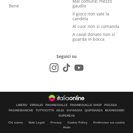
Mal comune, mezzo
Bene
gaudio
Il gioco non vale la
candela
Al cuor non si comanda
A caval donato non si
guarda in bocca
Seguici su
LIBERO
VIRGILIO
PAGINEGIALLE
PAGINEGIALLE SHOP
PGCASA
PAGINEBIANCHE
TUTTOCITTÀ
DILEI
SIVIAGGIA
QUIFINANZA
BUONISSIMO
SUPEREVA
Chi siamo
Note Legali
Privacy
Cookie Policy
Preferenze sui cookie
Aiuto