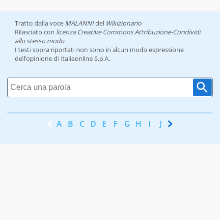
Tratto dalla voce
MALANNI
del
Wikizionario
Rilasciato con
licenza Creative Commons Attribuzione-Condividi
allo stesso modo
I testi sopra riportati non sono in alcun modo espressione
dell’opinione di Italiaonline S.p.A.
A
B
C
D
E
F
G
H
I
J
K
L
M
N