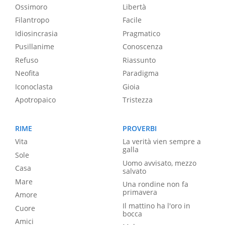
Ossimoro
Libertà
Filantropo
Facile
Idiosincrasia
Pragmatico
Pusillanime
Conoscenza
Refuso
Riassunto
Neofita
Paradigma
Iconoclasta
Gioia
Apotropaico
Tristezza
RIME
PROVERBI
Vita
La verità vien sempre a
galla
Sole
Uomo avvisato, mezzo
Casa
salvato
Mare
Una rondine non fa
primavera
Amore
Il mattino ha l'oro in
Cuore
bocca
Amici