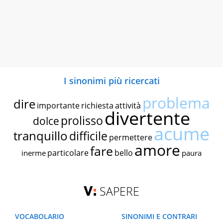
I sinonimi più ricercati
problema
dire
importante
richiesta
attività
divertente
prolisso
dolce
acume
tranquillo
difficile
permettere
amore
fare
particolare
bello
inerme
paura
SAPERE
VOCABOLARIO
SINONIMI E CONTRARI