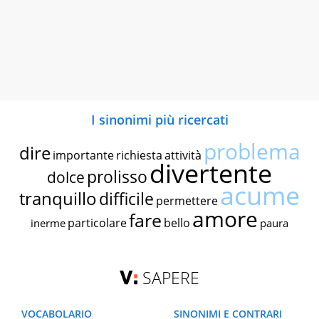
I sinonimi più ricercati
problema
dire
importante
richiesta
attività
divertente
prolisso
dolce
acume
tranquillo
difficile
permettere
amore
fare
particolare
bello
inerme
paura
SAPERE
VOCABOLARIO
SINONIMI E CONTRARI