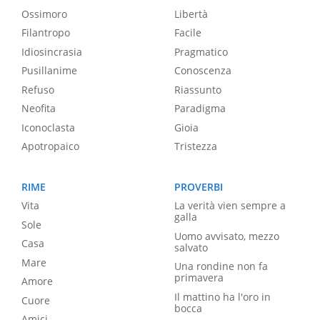
Ossimoro
Libertà
Filantropo
Facile
Idiosincrasia
Pragmatico
Pusillanime
Conoscenza
Refuso
Riassunto
Neofita
Paradigma
Iconoclasta
Gioia
Apotropaico
Tristezza
RIME
PROVERBI
Vita
La verità vien sempre a
galla
Sole
Uomo avvisato, mezzo
Casa
salvato
Mare
Una rondine non fa
primavera
Amore
Il mattino ha l'oro in
Cuore
bocca
Amici