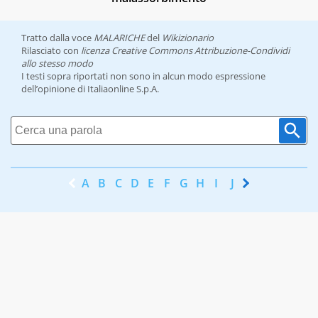
Tratto dalla voce
MALARICHE
del
Wikizionario
Rilasciato con
licenza Creative Commons Attribuzione-Condividi
allo stesso modo
I testi sopra riportati non sono in alcun modo espressione
dell’opinione di Italiaonline S.p.A.
A
B
C
D
E
F
G
H
I
J
K
L
M
N