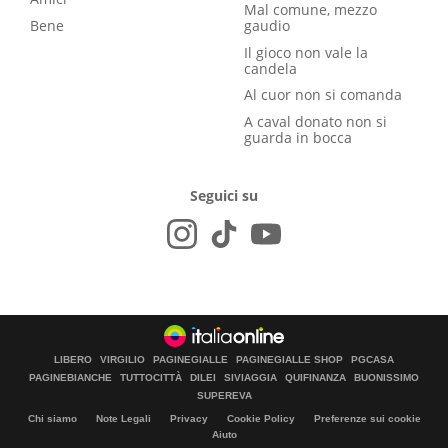
Mal comune, mezzo
Bene
gaudio
Il gioco non vale la
candela
Al cuor non si comanda
A caval donato non si
guarda in bocca
Seguici su
LIBERO
VIRGILIO
PAGINEGIALLE
PAGINEGIALLE SHOP
PGCASA
PAGINEBIANCHE
TUTTOCITTÀ
DILEI
SIVIAGGIA
QUIFINANZA
BUONISSIMO
SUPEREVA
Chi siamo
Note Legali
Privacy
Cookie Policy
Preferenze sui cookie
Aiuto