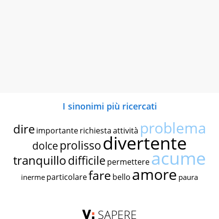
I sinonimi più ricercati
problema
dire
importante
richiesta
attività
divertente
prolisso
dolce
acume
tranquillo
difficile
permettere
amore
fare
particolare
bello
inerme
paura
SAPERE