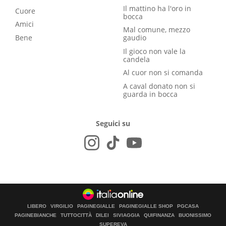
Il mattino ha l'oro in
Cuore
bocca
Amici
Mal comune, mezzo
Bene
gaudio
Il gioco non vale la
candela
Al cuor non si comanda
A caval donato non si
guarda in bocca
Seguici su
LIBERO
VIRGILIO
PAGINEGIALLE
PAGINEGIALLE SHOP
PGCASA
PAGINEBIANCHE
TUTTOCITTÀ
DILEI
SIVIAGGIA
QUIFINANZA
BUONISSIMO
SUPEREVA