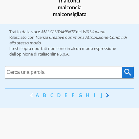
malconci
malconcia
malconsigliata
Tratto dalla voce
MALCAUTAMENTE
del
Wikizionario
Rilasciato con
licenza Creative Commons Attribuzione-Condividi
allo stesso modo
I testi sopra riportati non sono in alcun modo espressione
dell’opinione di Italiaonline S.p.A.
A
B
C
D
E
F
G
H
I
J
K
L
M
N