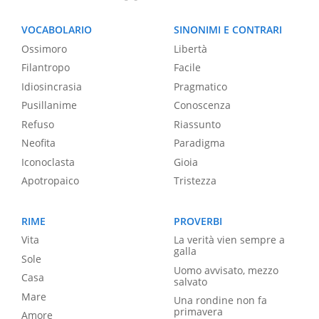
VOCABOLARIO
SINONIMI E CONTRARI
Ossimoro
Libertà
Filantropo
Facile
Idiosincrasia
Pragmatico
Pusillanime
Conoscenza
Refuso
Riassunto
Neofita
Paradigma
Iconoclasta
Gioia
Apotropaico
Tristezza
RIME
PROVERBI
Vita
La verità vien sempre a
galla
Sole
Uomo avvisato, mezzo
Casa
salvato
Mare
Una rondine non fa
primavera
Amore