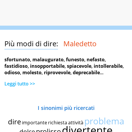
Più modi di dire:
Maledetto
sfortunato
,
malaugurato
,
funesto
,
nefasto
,
fastidioso
,
insopportabile
,
spiacevole
,
intollerabile
,
odioso
,
molesto
,
riprovevole
,
deprecabile
...
Leggi tutto >>
I sinonimi più ricercati
problema
dire
importante
richiesta
attività
divertente
prolisso
dolce