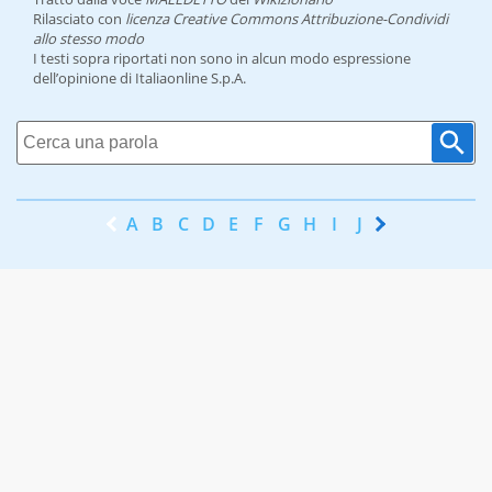
Rilasciato con
licenza Creative Commons Attribuzione-Condividi
allo stesso modo
I testi sopra riportati non sono in alcun modo espressione
dell’opinione di Italiaonline S.p.A.
A
B
C
D
E
F
G
H
I
J
K
L
M
N