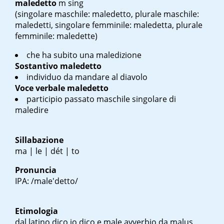
maledetto
m sing
(singolare maschile: maledetto, plurale maschile:
maledetti, singolare femminile: maledetta, plurale
femminile: maledette)
che ha subito una maledizione
Sostantivo
maledetto
individuo da mandare al diavolo
Voce verbale
maledetto
participio passato maschile singolare di
maledire
Sillabazione
ma | le | dét | to
Pronuncia
IPA: /male'detto/
Etimologia
dal latino
dico
io dico e
male
avverbio da
malus
,