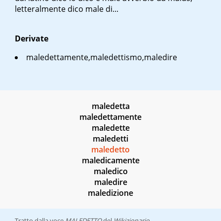
letteralmente
dico male di...
Derivate
maledettamente,maledettismo,maledire
maledetta
maledettamente
maledette
maledetti
maledetto
maledicamente
maledico
maledire
maledizione
Tratto dalla voce
MALEDETTO
del
Wikizionario