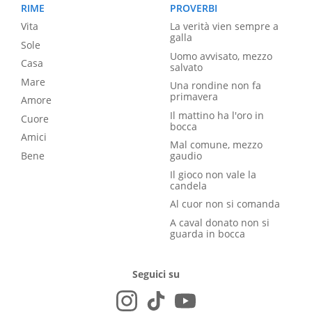
RIME
PROVERBI
Vita
La verità vien sempre a
galla
Sole
Uomo avvisato, mezzo
Casa
salvato
Mare
Una rondine non fa
primavera
Amore
Il mattino ha l'oro in
Cuore
bocca
Amici
Mal comune, mezzo
Bene
gaudio
Il gioco non vale la
candela
Al cuor non si comanda
A caval donato non si
guarda in bocca
Seguici su