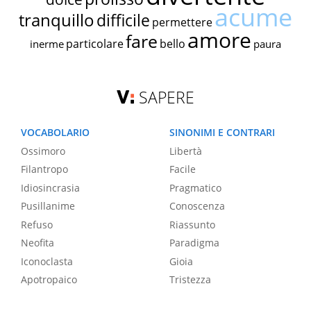
acume
tranquillo
difficile
permettere
amore
fare
particolare
bello
inerme
paura
SAPERE
VOCABOLARIO
SINONIMI E CONTRARI
Ossimoro
Libertà
Filantropo
Facile
Idiosincrasia
Pragmatico
Pusillanime
Conoscenza
Refuso
Riassunto
Neofita
Paradigma
Iconoclasta
Gioia
Apotropaico
Tristezza