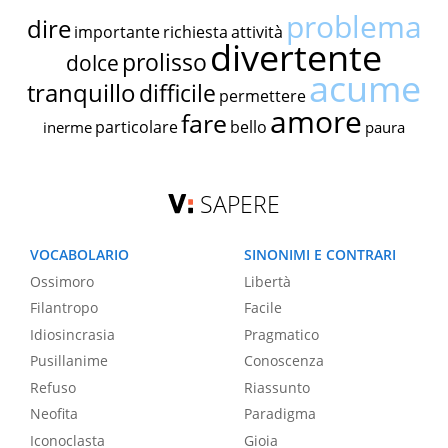
problema
dire
importante
richiesta
attività
divertente
prolisso
dolce
acume
tranquillo
difficile
permettere
amore
fare
particolare
bello
inerme
paura
SAPERE
VOCABOLARIO
SINONIMI E CONTRARI
Ossimoro
Libertà
Filantropo
Facile
Idiosincrasia
Pragmatico
Pusillanime
Conoscenza
Refuso
Riassunto
Neofita
Paradigma
Iconoclasta
Gioia