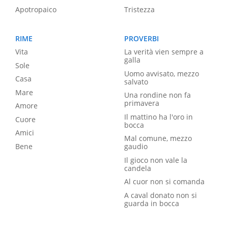
Apotropaico
Tristezza
RIME
PROVERBI
Vita
La verità vien sempre a
galla
Sole
Uomo avvisato, mezzo
Casa
salvato
Mare
Una rondine non fa
primavera
Amore
Il mattino ha l'oro in
Cuore
bocca
Amici
Mal comune, mezzo
Bene
gaudio
Il gioco non vale la
candela
Al cuor non si comanda
A caval donato non si
guarda in bocca