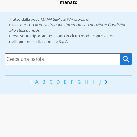
manato
Tratto dalla voce
MANAGER
del
Wikizionario
Rilasciato con
licenza Creative Commons Attribuzione-Condividi
allo stesso modo
I testi sopra riportati non sono in alcun modo espressione
dell’opinione di Italiaonline S.p.A.
A
B
C
D
E
F
G
H
I
J
K
L
M
N