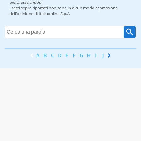
allo stesso modo
I testi sopra riportati non sono in alcun modo espressione
dell’opinione di Italiaonline S.p.A.
A
B
C
D
E
F
G
H
I
J
K
L
M
N