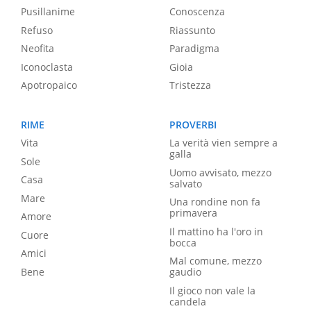
Pusillanime
Conoscenza
Refuso
Riassunto
Neofita
Paradigma
Iconoclasta
Gioia
Apotropaico
Tristezza
RIME
PROVERBI
Vita
La verità vien sempre a
galla
Sole
Uomo avvisato, mezzo
Casa
salvato
Mare
Una rondine non fa
primavera
Amore
Il mattino ha l'oro in
Cuore
bocca
Amici
Mal comune, mezzo
Bene
gaudio
Il gioco non vale la
candela