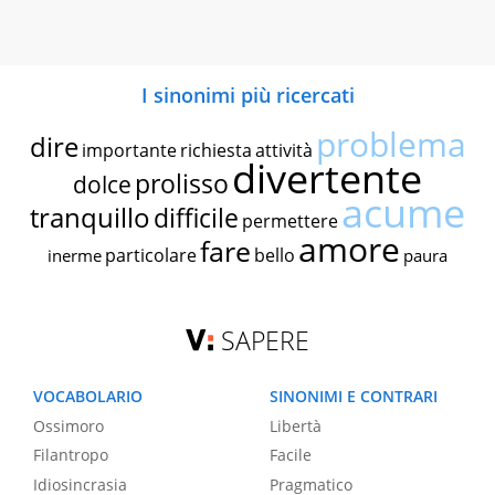
I sinonimi più ricercati
problema
dire
importante
richiesta
attività
divertente
prolisso
dolce
acume
tranquillo
difficile
permettere
amore
fare
particolare
bello
inerme
paura
SAPERE
VOCABOLARIO
SINONIMI E CONTRARI
Ossimoro
Libertà
Filantropo
Facile
Idiosincrasia
Pragmatico