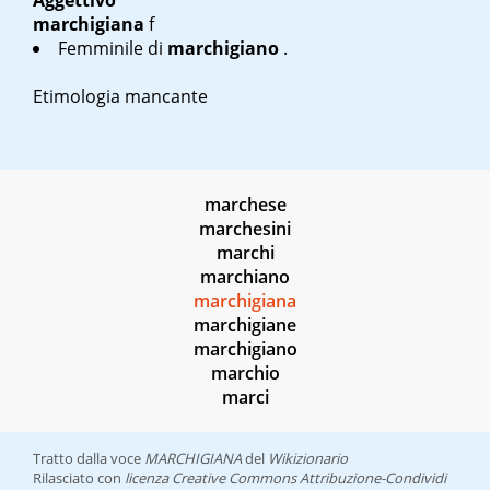
Aggettivo
marchigiana
f
Femminile di
marchigiano
.
Etimologia mancante
marchese
marchesini
marchi
marchiano
marchigiana
marchigiane
marchigiano
marchio
marci
Tratto dalla voce
MARCHIGIANA
del
Wikizionario
Rilasciato con
licenza Creative Commons Attribuzione-Condividi