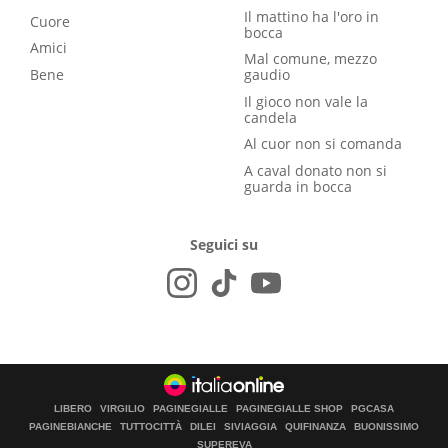
Il mattino ha l'oro in
Cuore
bocca
Amici
Mal comune, mezzo
Bene
gaudio
Il gioco non vale la
candela
Al cuor non si comanda
A caval donato non si
guarda in bocca
Seguici su
LIBERO
VIRGILIO
PAGINEGIALLE
PAGINEGIALLE SHOP
PGCASA
PAGINEBIANCHE
TUTTOCITTÀ
DILEI
SIVIAGGIA
QUIFINANZA
BUONISSIMO
SUPEREVA