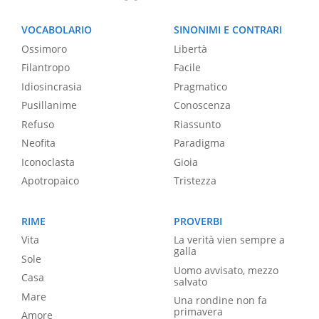
VOCABOLARIO
SINONIMI E CONTRARI
Ossimoro
Libertà
Filantropo
Facile
Idiosincrasia
Pragmatico
Pusillanime
Conoscenza
Refuso
Riassunto
Neofita
Paradigma
Iconoclasta
Gioia
Apotropaico
Tristezza
RIME
PROVERBI
Vita
La verità vien sempre a
galla
Sole
Uomo avvisato, mezzo
Casa
salvato
Mare
Una rondine non fa
primavera
Amore