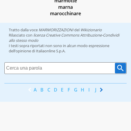
marmotte
marna
marocchinare
Tratto dalla voce
MARMORIZZAZIONI
del
Wikizionario
Rilasciato con
licenza Creative Commons Attribuzione-Condividi
allo stesso modo
I testi sopra riportati non sono in alcun modo espressione
dell’opinione di Italiaonline S.p.A.
A
B
C
D
E
F
G
H
I
J
K
L
M
N