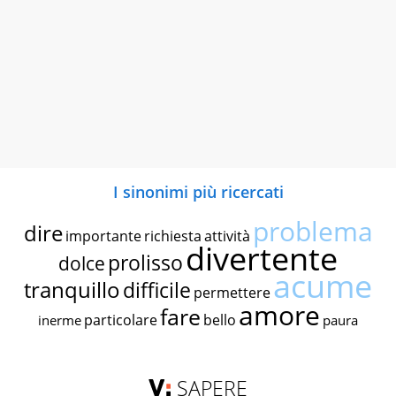
I sinonimi più ricercati
problema
dire
importante
richiesta
attività
divertente
prolisso
dolce
acume
tranquillo
difficile
permettere
amore
fare
particolare
bello
inerme
paura
SAPERE