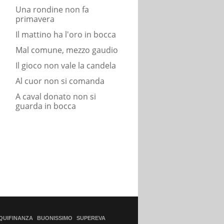
Una rondine non fa
primavera
Il mattino ha l'oro in bocca
Mal comune, mezzo gaudio
Il gioco non vale la candela
Al cuor non si comanda
A caval donato non si
guarda in bocca
QUIFINANZA
BUONISSIMO
SUPEREVA