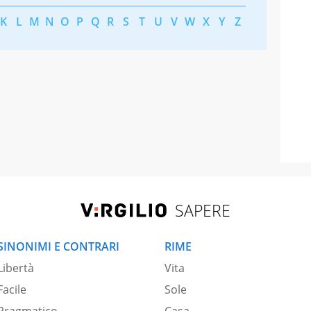
K
L
M
N
O
P
Q
R
S
T
U
V
W
X
Y
Z
SAPERE
SINONIMI E CONTRARI
RIME
Libertà
Vita
Facile
Sole