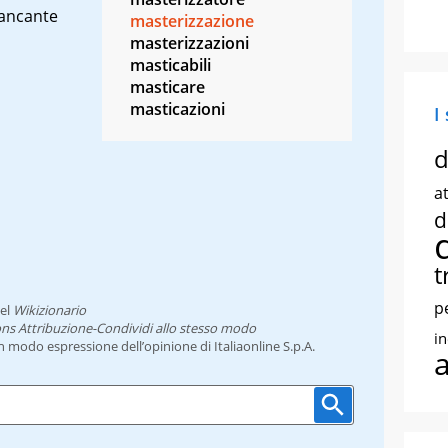
mancante
masterizzazione
masterizzazioni
masticabili
masticare
masticazioni
I
d
at
d
t
p
el
Wikizionario
ns Attribuzione-Condividi allo stesso modo
i
un modo espressione dell’opinione di Italiaonline S.p.A.