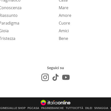
Pragmatico
Casa
Conoscenza
Mare
Riassunto
Amore
Paradigma
Cuore
Gioia
Amici
Tristezza
Bene
Seguici su
AGINEGIALLE SHOP
PGCASA
PAGINEBIANCHE
TUTTOCITTÀ
DILEI
SIVIAGGIA