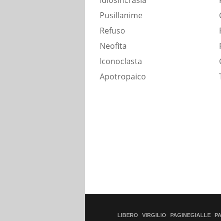
Idiosincrasia
Pusillanime
Refuso
Neofita
Iconoclasta
Apotropaico
LIBERO
VIRGILIO
PAGINEGIALLE
P