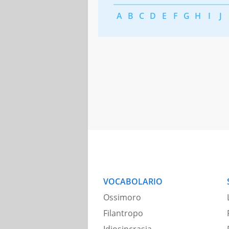
A
B
C
D
E
F
G
H
I
J
VOCABOLARIO
Ossimoro
Filantropo