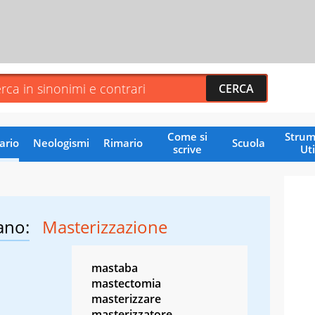
Come si
Strum
ario
Neologismi
Rimario
Scuola
scrive
Uti
ano:
Masterizzazione
mastaba
mastectomia
masterizzare
masterizzatore