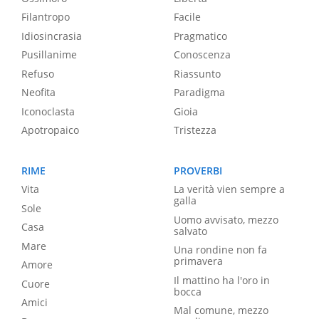
Filantropo
Facile
Idiosincrasia
Pragmatico
Pusillanime
Conoscenza
Refuso
Riassunto
Neofita
Paradigma
Iconoclasta
Gioia
Apotropaico
Tristezza
RIME
PROVERBI
Vita
La verità vien sempre a
galla
Sole
Uomo avvisato, mezzo
Casa
salvato
Mare
Una rondine non fa
primavera
Amore
Il mattino ha l'oro in
Cuore
bocca
Amici
Mal comune, mezzo