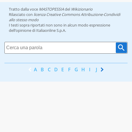
Tratto dalla voce
MASTOPESSIA
del
Wikizionario
Rilasciato con
licenza Creative Commons Attribuzione-Condividi
allo stesso modo
I testi sopra riportati non sono in alcun modo espressione
dell’opinione di Italiaonline S.p.A.
A
B
C
D
E
F
G
H
I
J
K
L
M
N