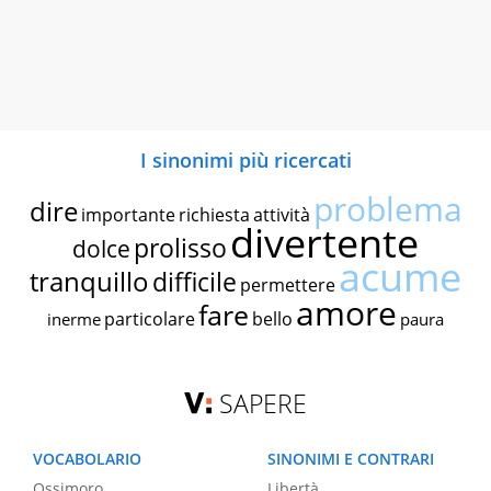
I sinonimi più ricercati
problema
dire
importante
richiesta
attività
divertente
prolisso
dolce
acume
tranquillo
difficile
permettere
amore
fare
particolare
bello
inerme
paura
SAPERE
VOCABOLARIO
SINONIMI E CONTRARI
Ossimoro
Libertà