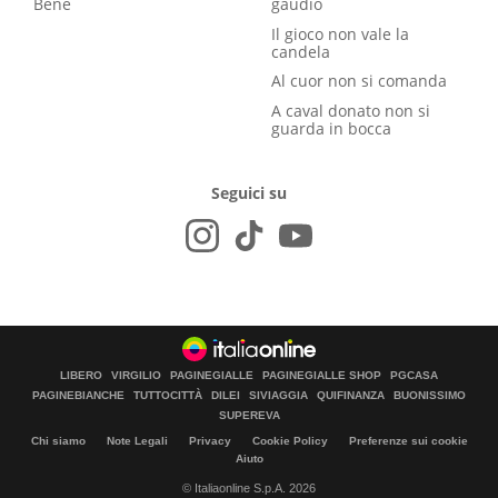
Bene
gaudio
Il gioco non vale la
candela
Al cuor non si comanda
A caval donato non si
guarda in bocca
Seguici su
LIBERO
VIRGILIO
PAGINEGIALLE
PAGINEGIALLE SHOP
PGCASA
PAGINEBIANCHE
TUTTOCITTÀ
DILEI
SIVIAGGIA
QUIFINANZA
BUONISSIMO
SUPEREVA
Chi siamo
Note Legali
Privacy
Cookie Policy
Preferenze sui cookie
Aiuto
© Italiaonline S.p.A. 2026