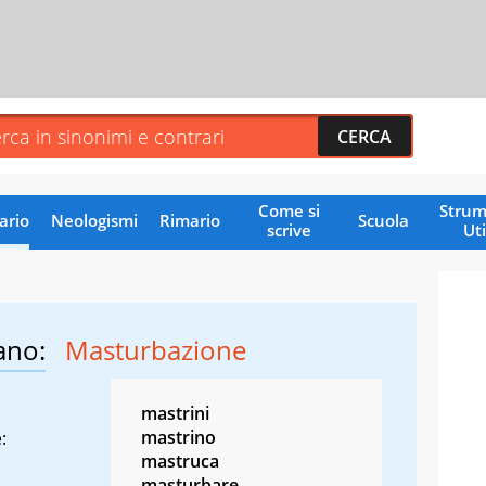
Come si
Strum
ario
Neologismi
Rimario
Scuola
scrive
Uti
ano:
Masturbazione
mastrini
mastrino
:
mastruca
masturbare