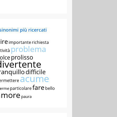
 sinonimi più ricercati
ire
importante
richiesta
problema
tività
prolisso
olce
divertente
ranquillo
difficile
acume
ermettere
fare
particolare
bello
nerme
amore
paura