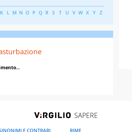
K
L
M
N
O
P
Q
R
S
T
U
V
W
X
Y
Z
sturbazione
imento
...
SAPERE
SINONIMI E CONTRARI
RIME