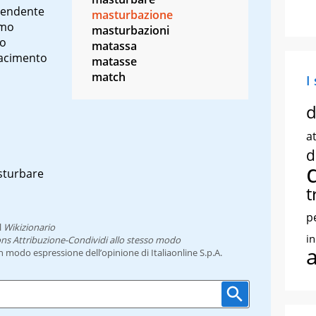
 tendente
masturbazione
smo
masturbazioni
so
matassa
iacimento
matasse
match
I
d
at
d
turbare
t
p
l
Wikizionario
i
ns Attribuzione-Condividi allo stesso modo
un modo espressione dell’opinione di Italiaonline S.p.A.