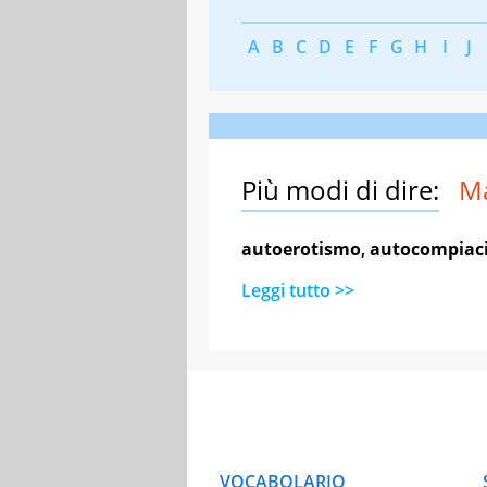
A
B
C
D
E
F
G
H
I
J
Più modi di dire:
Ma
autoerotismo
,
autocompiac
Leggi tutto >>
VOCABOLARIO