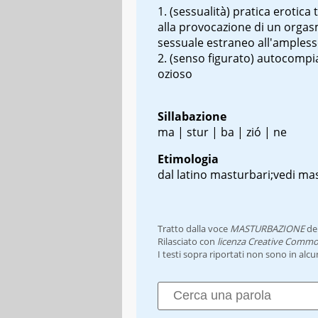
(sessualità) pratica erotica
alla provocazione di un orga
sessuale estraneo all'amples
(senso figurato) autocomp
ozioso
Sillabazione
ma | stur | ba | zió | ne
Etimologia
dal latino
masturbari
;vedi
mas
Tratto dalla voce
MASTURBAZIONE
de
Rilasciato con
licenza Creative Commo
I testi sopra riportati non sono in alc