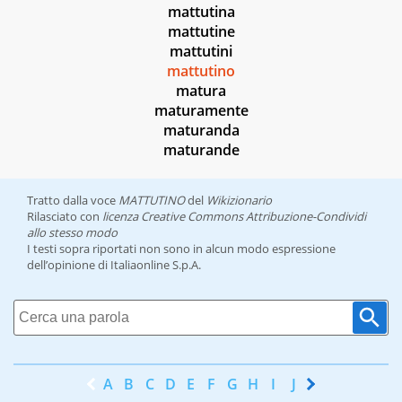
mattutina
mattutine
mattutini
mattutino
matura
maturamente
maturanda
maturande
Tratto dalla voce
MATTUTINO
del
Wikizionario
Rilasciato con
licenza Creative Commons Attribuzione-Condividi
allo stesso modo
I testi sopra riportati non sono in alcun modo espressione
dell’opinione di Italiaonline S.p.A.
A
B
C
D
E
F
G
H
I
J
K
L
M
N