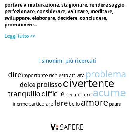
portare a maturazione
,
stagionare
,
rendere saggio
,
perfezionare
,
considerare
,
valutare
,
meditare
,
sviluppare
,
elaborare
,
decidere
,
concludere
,
promuovere
...
Leggi tutto >>
I sinonimi più ricercati
problema
dire
importante
richiesta
attività
divertente
prolisso
dolce
acume
tranquillo
difficile
permettere
amore
fare
particolare
bello
inerme
paura
SAPERE