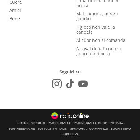
Il mattino ha l'oro in
Cuore
bocca
Amici
Mal comune, mezzo
Bene
gaudio
Il gioco non vale la
candela
Al cuor non si comanda
A caval donato non si
guarda in bocca
Seguici su
LIBERO
VIRGILIO
PAGINEGIALLE
PAGINEGIALLE SHOP
PGCASA
PAGINEBIANCHE
TUTTOCITTÀ
DILEI
SIVIAGGIA
QUIFINANZA
BUONISSIMO
SUPEREVA