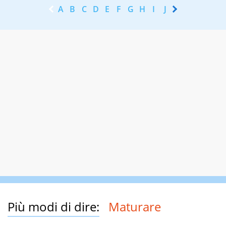
A
B
C
D
E
F
G
H
I
J
K
L
M
N
Più modi di dire:
Maturare