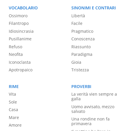
VOCABOLARIO
SINONIMI E CONTRARI
Ossimoro
Libertà
Filantropo
Facile
Idiosincrasia
Pragmatico
Pusillanime
Conoscenza
Refuso
Riassunto
Neofita
Paradigma
Iconoclasta
Gioia
Apotropaico
Tristezza
RIME
PROVERBI
Vita
La verità vien sempre a
galla
Sole
Uomo avvisato, mezzo
Casa
salvato
Mare
Una rondine non fa
primavera
Amore