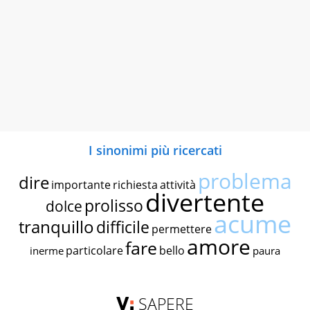
I sinonimi più ricercati
problema
dire
importante
richiesta
attività
divertente
prolisso
dolce
acume
tranquillo
difficile
permettere
amore
fare
particolare
bello
inerme
paura
SAPERE