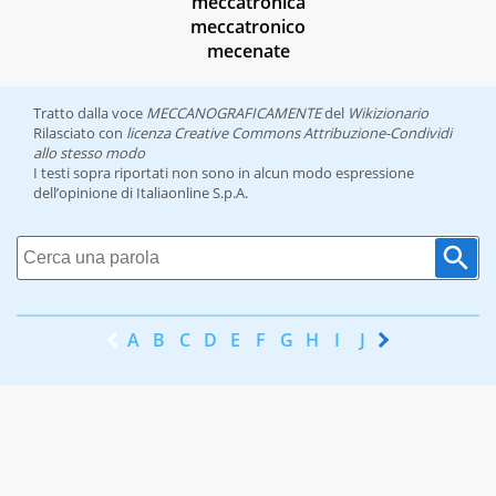
meccatronica
meccatronico
mecenate
Tratto dalla voce
MECCANOGRAFICAMENTE
del
Wikizionario
Rilasciato con
licenza Creative Commons Attribuzione-Condividi
allo stesso modo
I testi sopra riportati non sono in alcun modo espressione
dell’opinione di Italiaonline S.p.A.
A
B
C
D
E
F
G
H
I
J
K
L
M
N