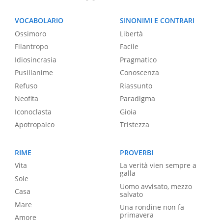
VOCABOLARIO
SINONIMI E CONTRARI
Ossimoro
Libertà
Filantropo
Facile
Idiosincrasia
Pragmatico
Pusillanime
Conoscenza
Refuso
Riassunto
Neofita
Paradigma
Iconoclasta
Gioia
Apotropaico
Tristezza
RIME
PROVERBI
Vita
La verità vien sempre a
galla
Sole
Uomo avvisato, mezzo
Casa
salvato
Mare
Una rondine non fa
primavera
Amore