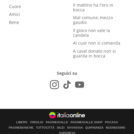
Il mattino ha l'oro in
Cuore
bocca
Amici
Mal comune, mezzo
Bene
gaudio
Il gioco non vale la
candela
Al cuor non si comanda
A caval donato non si
guarda in bocca
Seguici su
LIBERO
VIRGILIO
PAGINEGIALLE
PAGINEGIALLE SHOP
PGCASA
PAGINEBIANCHE
TUTTOCITTÀ
DILEI
SIVIAGGIA
QUIFINANZA
BUONISSIMO
SUPEREVA