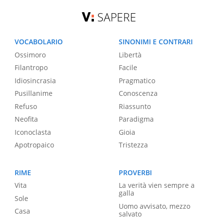
SAPERE
VOCABOLARIO
SINONIMI E CONTRARI
Ossimoro
Libertà
Filantropo
Facile
Idiosincrasia
Pragmatico
Pusillanime
Conoscenza
Refuso
Riassunto
Neofita
Paradigma
Iconoclasta
Gioia
Apotropaico
Tristezza
RIME
PROVERBI
Vita
La verità vien sempre a
galla
Sole
Uomo avvisato, mezzo
Casa
salvato