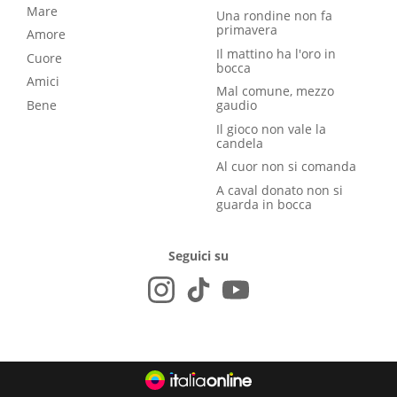
Mare
Una rondine non fa
primavera
Amore
Il mattino ha l'oro in
Cuore
bocca
Amici
Mal comune, mezzo
Bene
gaudio
Il gioco non vale la
candela
Al cuor non si comanda
A caval donato non si
guarda in bocca
Seguici su