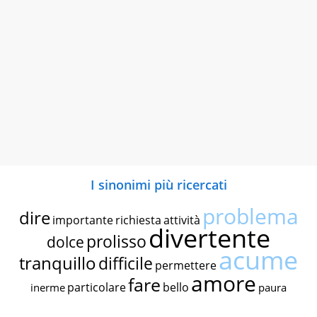
I sinonimi più ricercati
problema
dire
importante
richiesta
attività
divertente
prolisso
dolce
acume
tranquillo
difficile
permettere
amore
fare
particolare
bello
inerme
paura