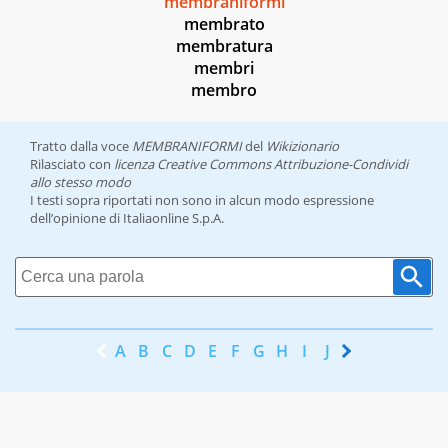
membraniformi
membrato
membratura
membri
membro
Tratto dalla voce
MEMBRANIFORMI
del
Wikizionario
Rilasciato con
licenza Creative Commons Attribuzione-Condividi
allo stesso modo
I testi sopra riportati non sono in alcun modo espressione
dell’opinione di Italiaonline S.p.A.
A
B
C
D
E
F
G
H
I
J
K
L
M
N