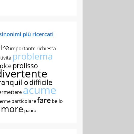
 sinonimi più ricercati
ire
importante
richiesta
problema
tività
prolisso
olce
divertente
ranquillo
difficile
acume
ermettere
fare
particolare
bello
nerme
amore
paura