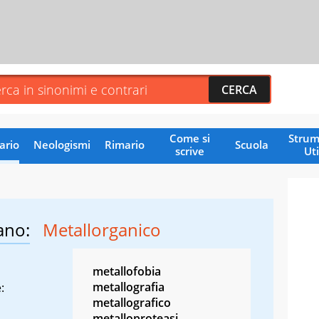
Come si
Strum
ario
Neologismi
Rimario
Scuola
scrive
Uti
ano:
Metallorganico
metallofobia
metallografia
:
metallografico
metalloproteasi