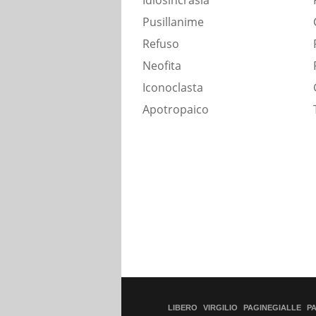
Idiosincrasia
Pusillanime
Refuso
Neofita
Iconoclasta
Apotropaico
LIBERO
VIRGILIO
PAGINEGIALLE
P