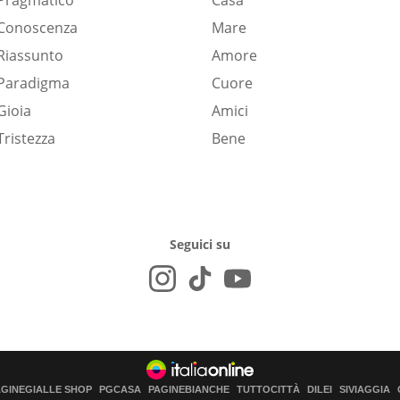
Pragmatico
Casa
Conoscenza
Mare
Riassunto
Amore
Paradigma
Cuore
Gioia
Amici
Tristezza
Bene
Seguici su
AGINEGIALLE SHOP
PGCASA
PAGINEBIANCHE
TUTTOCITTÀ
DILEI
SIVIAGGIA