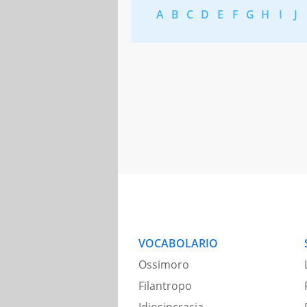
A
B
C
D
E
F
G
H
I
J
VOCABOLARIO
Ossimoro
Filantropo