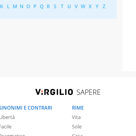
K
L
M
N
O
P
Q
R
S
T
U
V
W
X
Y
Z
SAPERE
SINONIMI E CONTRARI
RIME
Libertà
Vita
Facile
Sole