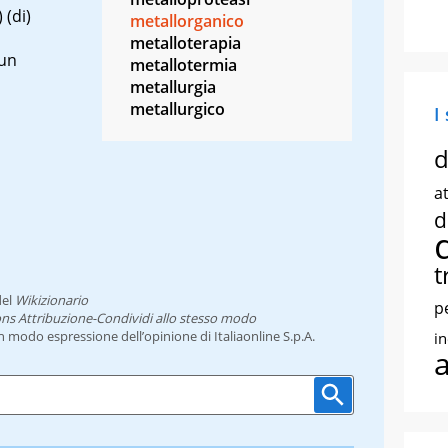
 (di)
metallorganico
metalloterapia
 un
metallotermia
metallurgia
metallurgico
I
d
at
d
t
el
Wikizionario
p
ns Attribuzione-Condividi allo stesso modo
un modo espressione dell’opinione di Italiaonline S.p.A.
i