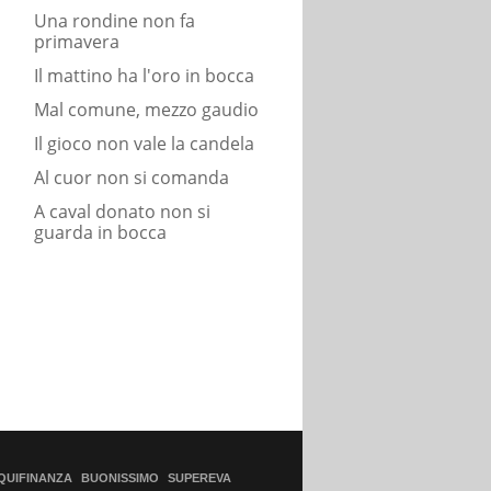
Una rondine non fa
primavera
Il mattino ha l'oro in bocca
Mal comune, mezzo gaudio
Il gioco non vale la candela
Al cuor non si comanda
A caval donato non si
guarda in bocca
QUIFINANZA
BUONISSIMO
SUPEREVA