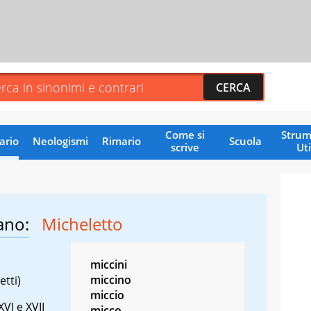
Come si
Strum
ario
Neologismi
Rimario
Scuola
scrive
Uti
ano:
Micheletto
miccini
miccino
etti)
miccio
XVI e XVII
micco