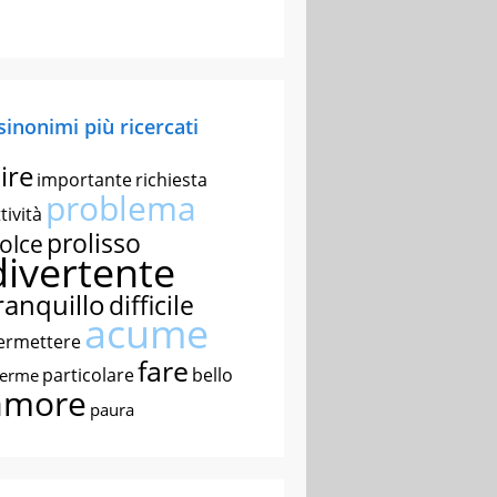
 sinonimi più ricercati
ire
importante
richiesta
problema
tività
prolisso
olce
divertente
ranquillo
difficile
acume
ermettere
fare
particolare
bello
nerme
amore
paura