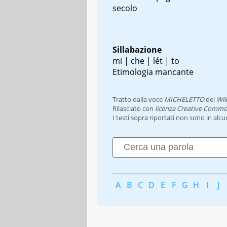
secolo
Sillabazione
mi | che | lét | to
Etimologia mancante
Tratto dalla voce
MICHELETTO
del
Wik
Rilasciato con
licenza Creative Commo
I testi sopra riportati non sono in alc
A
B
C
D
E
F
G
H
I
J