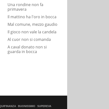
Una rondine non fa
primavera
Il mattino ha l'oro in bocca
Mal comune, mezzo gaudio
Il gioco non vale la candela
Al cuor non si comanda
A caval donato non si
guarda in bocca
QUIFINANZA
BUONISSIMO
SUPEREVA