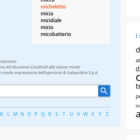
micheletto
micia
micidiale
micio
micobatterio
I
d
at
izionario
ns Attribuzione-Condividi allo stesso modo
d
un modo espressione dell’opinione di Italiaonline S.p.A.
t
p
i
K
L
M
N
O
P
Q
R
S
T
U
V
W
X
Y
Z