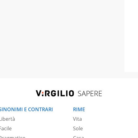
SAPERE
SINONIMI E CONTRARI
RIME
Libertà
Vita
Facile
Sole