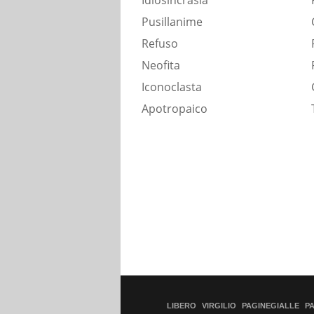
Idiosincrasia
Pusillanime
Refuso
Neofita
Iconoclasta
Apotropaico
LIBERO
VIRGILIO
PAGINEGIALLE
P