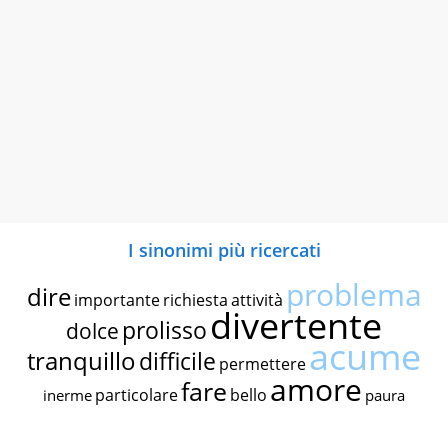
I sinonimi più ricercati
problema
dire
importante
richiesta
attività
divertente
prolisso
dolce
acume
tranquillo
difficile
permettere
amore
fare
particolare
bello
inerme
paura