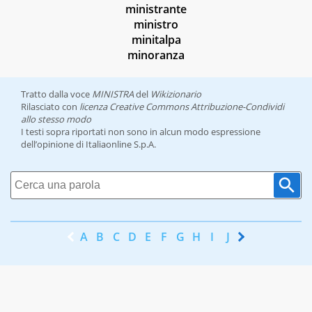
ministrante
ministro
minitalpa
minoranza
Tratto dalla voce
MINISTRA
del
Wikizionario
Rilasciato con
licenza Creative Commons Attribuzione-Condividi
allo stesso modo
I testi sopra riportati non sono in alcun modo espressione
dell’opinione di Italiaonline S.p.A.
A
B
C
D
E
F
G
H
I
J
K
L
M
N