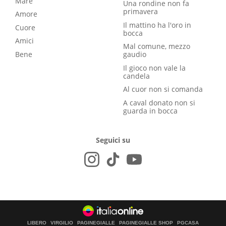
Mare
Una rondine non fa
primavera
Amore
Il mattino ha l'oro in
Cuore
bocca
Amici
Mal comune, mezzo
Bene
gaudio
Il gioco non vale la
candela
Al cuor non si comanda
A caval donato non si
guarda in bocca
Seguici su
LIBERO
VIRGILIO
PAGINEGIALLE
PAGINEGIALLE SHOP
PGCASA