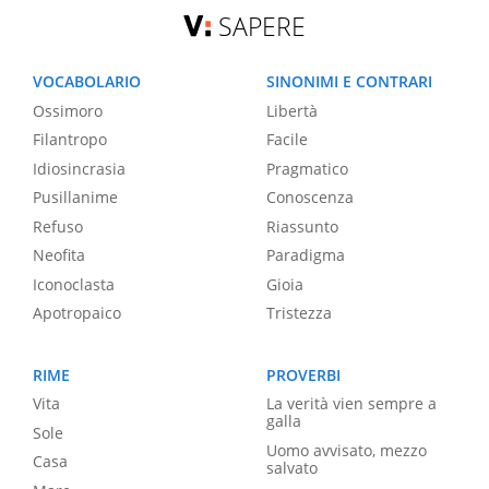
SAPERE
VOCABOLARIO
SINONIMI E CONTRARI
Ossimoro
Libertà
Filantropo
Facile
Idiosincrasia
Pragmatico
Pusillanime
Conoscenza
Refuso
Riassunto
Neofita
Paradigma
Iconoclasta
Gioia
Apotropaico
Tristezza
RIME
PROVERBI
Vita
La verità vien sempre a
galla
Sole
Uomo avvisato, mezzo
Casa
salvato