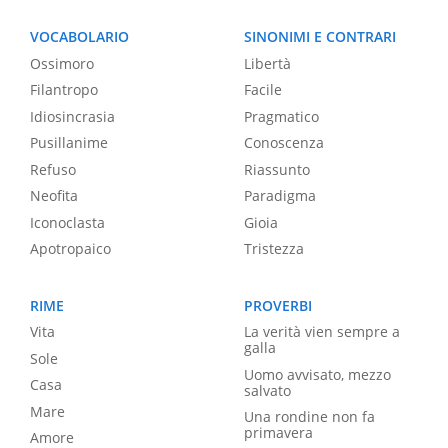
VOCABOLARIO
SINONIMI E CONTRARI
Ossimoro
Libertà
Filantropo
Facile
Idiosincrasia
Pragmatico
Pusillanime
Conoscenza
Refuso
Riassunto
Neofita
Paradigma
Iconoclasta
Gioia
Apotropaico
Tristezza
RIME
PROVERBI
Vita
La verità vien sempre a
galla
Sole
Uomo avvisato, mezzo
Casa
salvato
Mare
Una rondine non fa
primavera
Amore