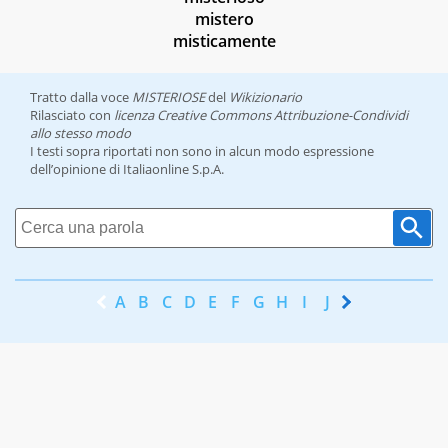
mistero
misticamente
Tratto dalla voce
MISTERIOSE
del
Wikizionario
Rilasciato con
licenza Creative Commons Attribuzione-Condividi
allo stesso modo
I testi sopra riportati non sono in alcun modo espressione
dell’opinione di Italiaonline S.p.A.
A
B
C
D
E
F
G
H
I
J
K
L
M
N