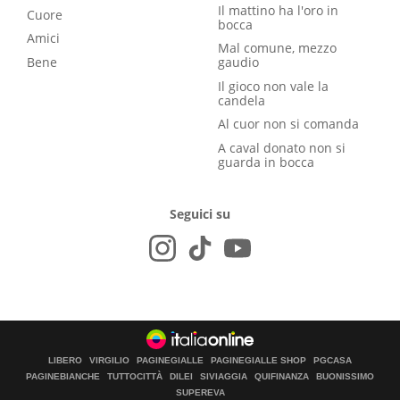
Il mattino ha l'oro in
Cuore
bocca
Amici
Mal comune, mezzo
Bene
gaudio
Il gioco non vale la
candela
Al cuor non si comanda
A caval donato non si
guarda in bocca
Seguici su
LIBERO
VIRGILIO
PAGINEGIALLE
PAGINEGIALLE SHOP
PGCASA
PAGINEBIANCHE
TUTTOCITTÀ
DILEI
SIVIAGGIA
QUIFINANZA
BUONISSIMO
SUPEREVA