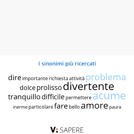
I sinonimi più ricercati
problema
dire
importante
richiesta
attività
divertente
prolisso
dolce
acume
tranquillo
difficile
permettere
amore
fare
particolare
bello
inerme
paura
SAPERE