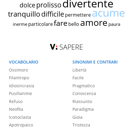
divertente
prolisso
dolce
acume
tranquillo
difficile
permettere
amore
fare
particolare
bello
inerme
paura
SAPERE
VOCABOLARIO
SINONIMI E CONTRARI
Ossimoro
Libertà
Filantropo
Facile
Idiosincrasia
Pragmatico
Pusillanime
Conoscenza
Refuso
Riassunto
Neofita
Paradigma
Iconoclasta
Gioia
Apotropaico
Tristezza