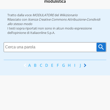
modulistica
Tratto dalla voce
MODULATORE
del
Wikizionario
Rilasciato con
licenza Creative Commons Attribuzione-Condividi
allo stesso modo
I testi sopra riportati non sono in alcun modo espressione
dell’opinione di Italiaonline S.p.A.
A
B
C
D
E
F
G
H
I
J
K
L
M
N