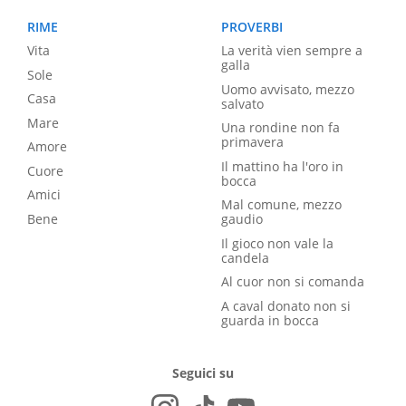
RIME
PROVERBI
Vita
La verità vien sempre a
galla
Sole
Uomo avvisato, mezzo
Casa
salvato
Mare
Una rondine non fa
primavera
Amore
Il mattino ha l'oro in
Cuore
bocca
Amici
Mal comune, mezzo
Bene
gaudio
Il gioco non vale la
candela
Al cuor non si comanda
A caval donato non si
guarda in bocca
Seguici su