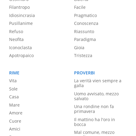
Filantropo
Facile
Idiosincrasia
Pragmatico
Pusillanime
Conoscenza
Refuso
Riassunto
Neofita
Paradigma
Iconoclasta
Gioia
Apotropaico
Tristezza
RIME
PROVERBI
Vita
La verità vien sempre a
galla
Sole
Uomo avvisato, mezzo
Casa
salvato
Mare
Una rondine non fa
primavera
Amore
Il mattino ha l'oro in
Cuore
bocca
Amici
Mal comune, mezzo