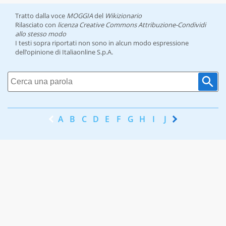
Tratto dalla voce
MOGGIA
del
Wikizionario
Rilasciato con
licenza Creative Commons Attribuzione-Condividi
allo stesso modo
I testi sopra riportati non sono in alcun modo espressione
dell’opinione di Italiaonline S.p.A.
A
B
C
D
E
F
G
H
I
J
K
L
M
N