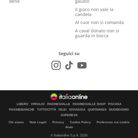
Bene
gaudio
Il gioco non vale la
candela
Al cuor non si comanda
A caval donato non si
guarda in bocca
Seguici su
LIBERO
VIRGILIO
PAGINEGIALLE
PAGINEGIALLE SHOP
PGCASA
PAGINEBIANCHE
TUTTOCITTÀ
DILEI
SIVIAGGIA
QUIFINANZA
BUONISSIMO
SUPEREVA
Chi siamo
Note Legali
Privacy
Cookie Policy
Preferenze sui cookie
Aiuto
© Italiaonline S.p.A. 2026