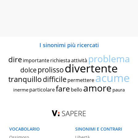
I sinonimi più ricercati
problema
dire
importante
richiesta
attività
divertente
prolisso
dolce
acume
tranquillo
difficile
permettere
amore
fare
particolare
bello
inerme
paura
SAPERE
VOCABOLARIO
SINONIMI E CONTRARI
Ossimoro
Libertà