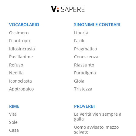
SAPERE
VOCABOLARIO
SINONIMI E CONTRARI
Ossimoro
Libertà
Filantropo
Facile
Idiosincrasia
Pragmatico
Pusillanime
Conoscenza
Refuso
Riassunto
Neofita
Paradigma
Iconoclasta
Gioia
Apotropaico
Tristezza
RIME
PROVERBI
Vita
La verità vien sempre a
galla
Sole
Uomo avvisato, mezzo
Casa
salvato