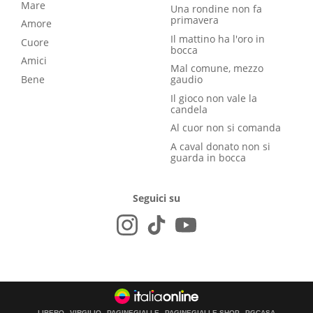
Mare
Una rondine non fa
primavera
Amore
Il mattino ha l'oro in
Cuore
bocca
Amici
Mal comune, mezzo
Bene
gaudio
Il gioco non vale la
candela
Al cuor non si comanda
A caval donato non si
guarda in bocca
Seguici su
LIBERO
VIRGILIO
PAGINEGIALLE
PAGINEGIALLE SHOP
PGCASA