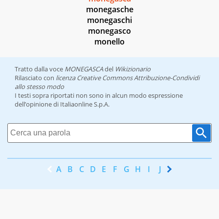
monegasche
monegaschi
monegasco
monello
Tratto dalla voce
MONEGASCA
del
Wikizionario
Rilasciato con
licenza Creative Commons Attribuzione-Condividi
allo stesso modo
I testi sopra riportati non sono in alcun modo espressione
dell’opinione di Italiaonline S.p.A.
A
B
C
D
E
F
G
H
I
J
K
L
M
N