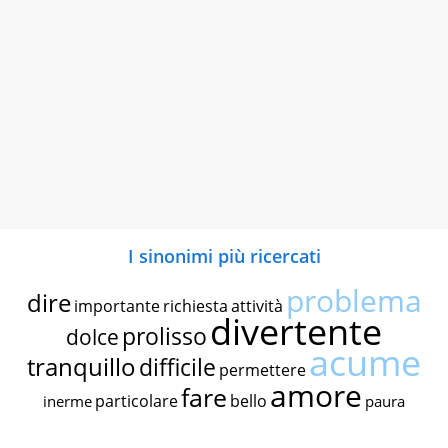
I sinonimi più ricercati
problema
dire
importante
richiesta
attività
divertente
prolisso
dolce
acume
tranquillo
difficile
permettere
amore
fare
particolare
bello
inerme
paura