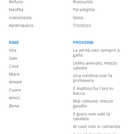
Refuso
Riassunto
Neofita
Paradigma
Iconoclasta
Gioia
Apotropaico
Tristezza
RIME
PROVERBI
Vita
La verità vien sempre a
galla
Sole
Uomo avvisato, mezzo
Casa
salvato
Mare
Una rondine non fa
primavera
Amore
Il mattino ha l'oro in
Cuore
bocca
Amici
Mal comune, mezzo
Bene
gaudio
Il gioco non vale la
candela
Al cuor non si comanda