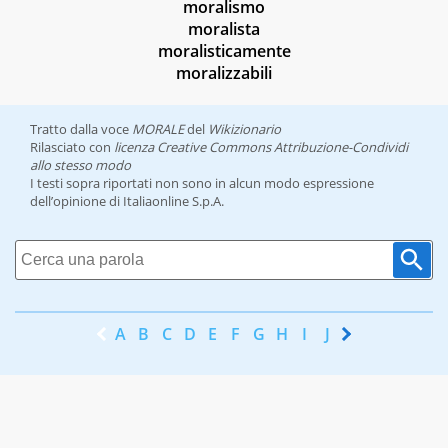
moralismo
moralista
moralisticamente
moralizzabili
Tratto dalla voce
MORALE
del
Wikizionario
Rilasciato con
licenza Creative Commons Attribuzione-Condividi
allo stesso modo
I testi sopra riportati non sono in alcun modo espressione
dell’opinione di Italiaonline S.p.A.
A
B
C
D
E
F
G
H
I
J
K
L
M
N