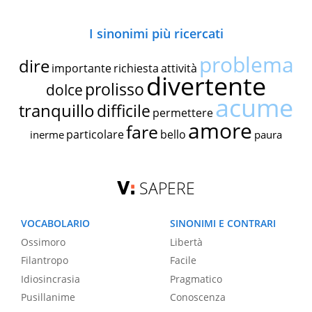
I sinonimi più ricercati
problema
dire
importante
richiesta
attività
divertente
prolisso
dolce
acume
tranquillo
difficile
permettere
amore
fare
particolare
bello
inerme
paura
SAPERE
VOCABOLARIO
SINONIMI E CONTRARI
Ossimoro
Libertà
Filantropo
Facile
Idiosincrasia
Pragmatico
Pusillanime
Conoscenza