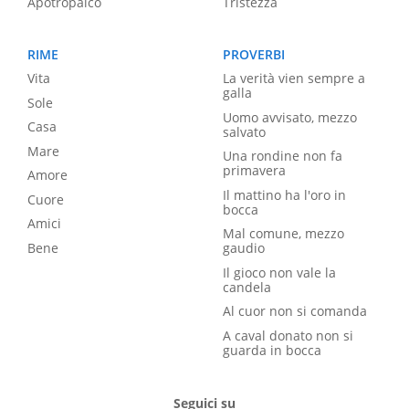
Apotropaico
Tristezza
RIME
PROVERBI
Vita
La verità vien sempre a
galla
Sole
Uomo avvisato, mezzo
Casa
salvato
Mare
Una rondine non fa
primavera
Amore
Il mattino ha l'oro in
Cuore
bocca
Amici
Mal comune, mezzo
Bene
gaudio
Il gioco non vale la
candela
Al cuor non si comanda
A caval donato non si
guarda in bocca
Seguici su