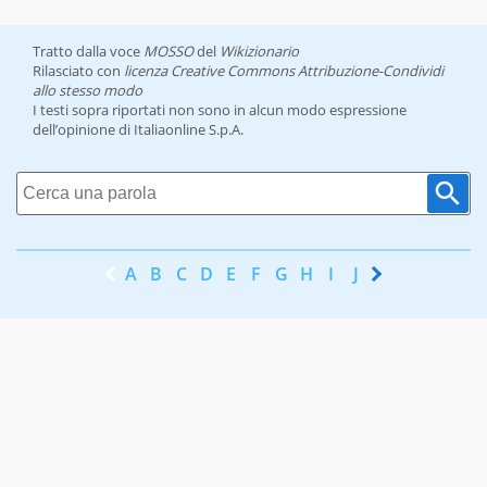
Tratto dalla voce
MOSSO
del
Wikizionario
Rilasciato con
licenza Creative Commons Attribuzione-Condividi
allo stesso modo
I testi sopra riportati non sono in alcun modo espressione
dell’opinione di Italiaonline S.p.A.
A
B
C
D
E
F
G
H
I
J
K
L
M
N