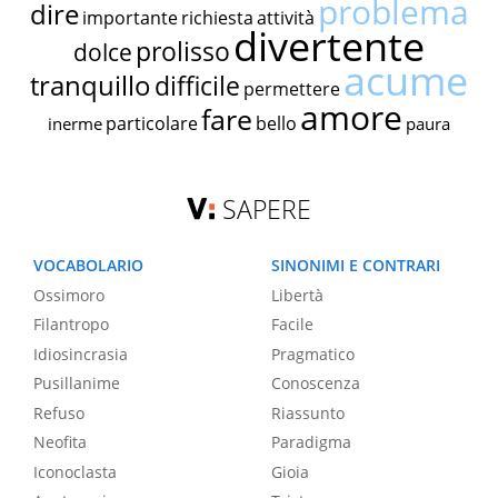
problema
dire
importante
richiesta
attività
divertente
prolisso
dolce
acume
tranquillo
difficile
permettere
amore
fare
particolare
bello
inerme
paura
SAPERE
VOCABOLARIO
SINONIMI E CONTRARI
Ossimoro
Libertà
Filantropo
Facile
Idiosincrasia
Pragmatico
Pusillanime
Conoscenza
Refuso
Riassunto
Neofita
Paradigma
Iconoclasta
Gioia