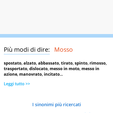
Più modi di dire:
Mosso
spostato
,
alzato
,
abbassato
,
tirato
,
spinto
,
rimosso
,
trasportato
,
dislocato
,
messo in moto
,
messo in
azione
,
manovrato
,
incitato
...
Leggi tutto >>
I sinonimi più ricercati