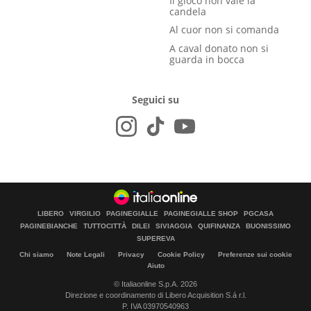
Il gioco non vale la
candela
Al cuor non si comanda
A caval donato non si
guarda in bocca
Seguici su
LIBERO
VIRGILIO
PAGINEGIALLE
PAGINEGIALLE SHOP
PGCASA
PAGINEBIANCHE
TUTTOCITTÀ
DILEI
SIVIAGGIA
QUIFINANZA
BUONISSIMO
SUPEREVA
Chi siamo
Note Legali
Privacy
Cookie Policy
Preferenze sui cookie
Aiuto
© Italiaonline S.p.A. 2026
Direzione e coordinamento di Libero Acquisition S.á r.l.
P. IVA 03970540963