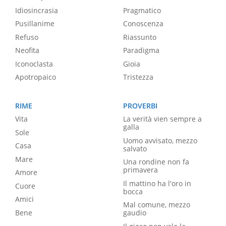
Idiosincrasia
Pragmatico
Pusillanime
Conoscenza
Refuso
Riassunto
Neofita
Paradigma
Iconoclasta
Gioia
Apotropaico
Tristezza
RIME
PROVERBI
Vita
La verità vien sempre a
galla
Sole
Uomo avvisato, mezzo
Casa
salvato
Mare
Una rondine non fa
primavera
Amore
Il mattino ha l'oro in
Cuore
bocca
Amici
Mal comune, mezzo
Bene
gaudio