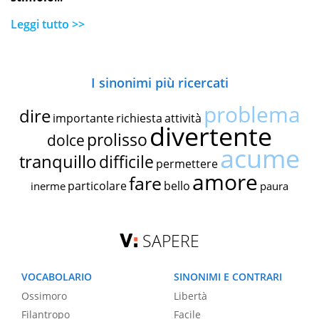
Leggi tutto >>
I sinonimi più ricercati
problema
dire
importante
richiesta
attività
divertente
prolisso
dolce
acume
tranquillo
difficile
permettere
amore
fare
particolare
bello
inerme
paura
SAPERE
VOCABOLARIO
SINONIMI E CONTRARI
Ossimoro
Libertà
Filantropo
Facile