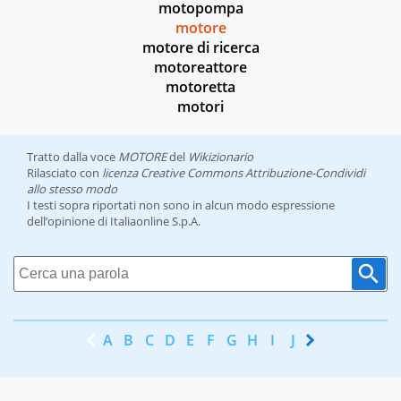
motopompa
motore
motore di ricerca
motoreattore
motoretta
motori
Tratto dalla voce
MOTORE
del
Wikizionario
Rilasciato con
licenza Creative Commons Attribuzione-Condividi
allo stesso modo
I testi sopra riportati non sono in alcun modo espressione
dell’opinione di Italiaonline S.p.A.
A
B
C
D
E
F
G
H
I
J
K
L
M
N