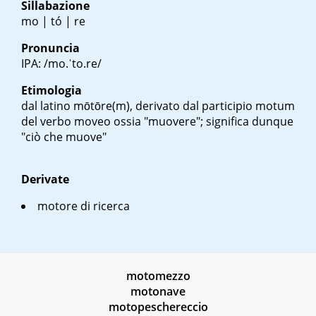
Sillabazione
mo | tó | re
Pronuncia
IPA: /mo.ˈto.re/
Etimologia
dal latino
mōtōre(m)
, derivato dal participio
motum
del verbo
moveo
ossia "muovere"; significa dunque
"ciò che muove"
Derivate
motore di ricerca
motomezzo
motonave
motopeschereccio