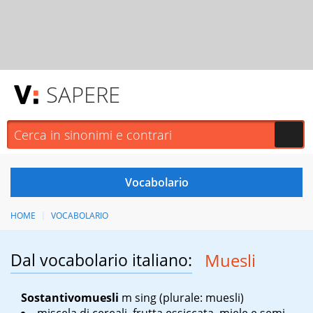
SAPERE
HOME
VOCABOLARIO
Dal vocabolario italiano:
Muesli
Sostantivo
muesli
m sing
(plurale: muesli)