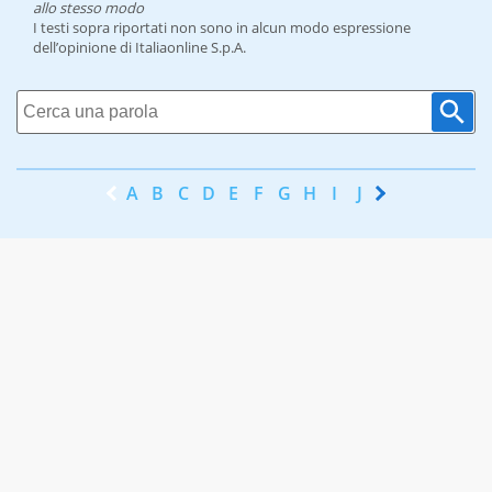
allo stesso modo
I testi sopra riportati non sono in alcun modo espressione
dell’opinione di Italiaonline S.p.A.
A
B
C
D
E
F
G
H
I
J
K
L
M
N