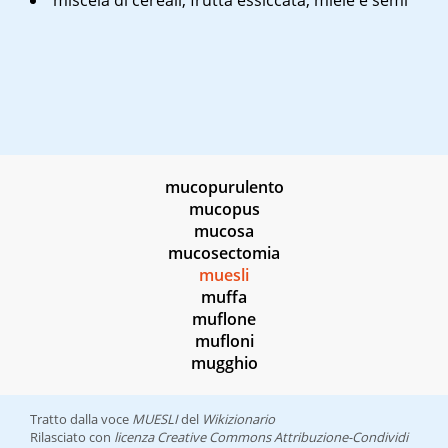
miscela di cereali, frutta essiccata, miele e semi
mucopurulento
mucopus
mucosa
mucosectomia
muesli
muffa
muflone
mufloni
mugghio
Tratto dalla voce
MUESLI
del
Wikizionario
Rilasciato con
licenza Creative Commons Attribuzione-Condividi