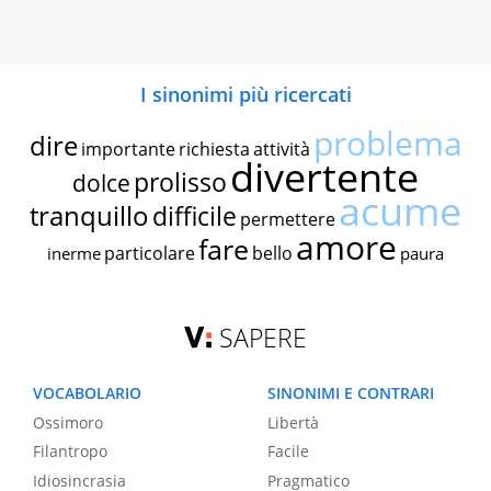
I sinonimi più ricercati
problema
dire
importante
richiesta
attività
divertente
prolisso
dolce
acume
tranquillo
difficile
permettere
amore
fare
particolare
bello
inerme
paura
SAPERE
VOCABOLARIO
SINONIMI E CONTRARI
Ossimoro
Libertà
Filantropo
Facile
Idiosincrasia
Pragmatico