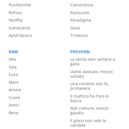
Pusillanime
Conoscenza
Refuso
Riassunto
Neofita
Paradigma
Iconoclasta
Gioia
Apotropaico
Tristezza
RIME
PROVERBI
Vita
La verità vien sempre a
galla
Sole
Uomo avvisato, mezzo
Casa
salvato
Mare
Una rondine non fa
primavera
Amore
Il mattino ha l'oro in
Cuore
bocca
Amici
Mal comune, mezzo
Bene
gaudio
Il gioco non vale la
candela