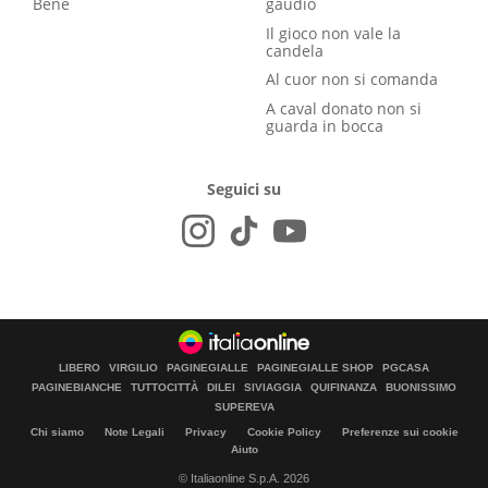
Bene
gaudio
Il gioco non vale la
candela
Al cuor non si comanda
A caval donato non si
guarda in bocca
Seguici su
LIBERO
VIRGILIO
PAGINEGIALLE
PAGINEGIALLE SHOP
PGCASA
PAGINEBIANCHE
TUTTOCITTÀ
DILEI
SIVIAGGIA
QUIFINANZA
BUONISSIMO
SUPEREVA
Chi siamo
Note Legali
Privacy
Cookie Policy
Preferenze sui cookie
Aiuto
© Italiaonline S.p.A. 2026