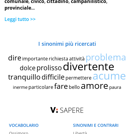
comunale
,
civico
,
cittadino
,
campanilistico
,
provinciale
...
Leggi tutto >>
I sinonimi più ricercati
problema
dire
importante
richiesta
attività
divertente
prolisso
dolce
acume
tranquillo
difficile
permettere
amore
fare
particolare
bello
inerme
paura
SAPERE
VOCABOLARIO
SINONIMI E CONTRARI
Ossimoro
Libertà