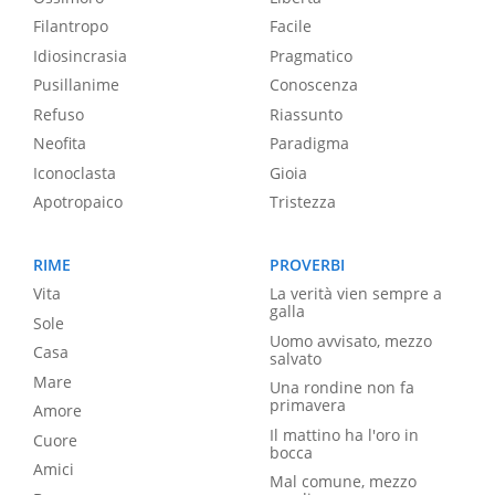
Filantropo
Facile
Idiosincrasia
Pragmatico
Pusillanime
Conoscenza
Refuso
Riassunto
Neofita
Paradigma
Iconoclasta
Gioia
Apotropaico
Tristezza
RIME
PROVERBI
Vita
La verità vien sempre a
galla
Sole
Uomo avvisato, mezzo
Casa
salvato
Mare
Una rondine non fa
primavera
Amore
Il mattino ha l'oro in
Cuore
bocca
Amici
Mal comune, mezzo