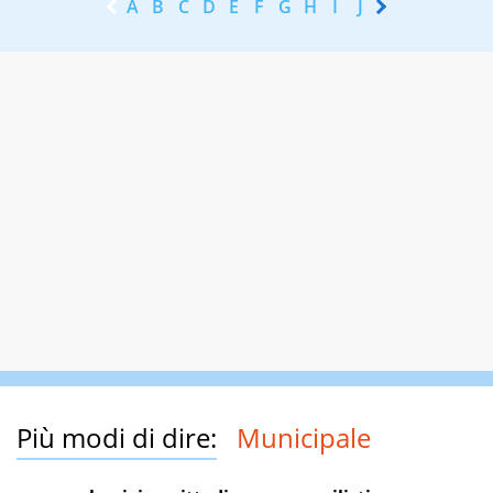
A
B
C
D
E
F
G
H
I
J
K
L
M
N
Più modi di dire:
Municipale