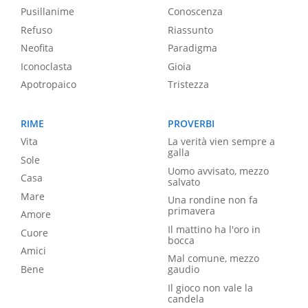
Pusillanime
Conoscenza
Refuso
Riassunto
Neofita
Paradigma
Iconoclasta
Gioia
Apotropaico
Tristezza
RIME
PROVERBI
Vita
La verità vien sempre a
galla
Sole
Uomo avvisato, mezzo
Casa
salvato
Mare
Una rondine non fa
primavera
Amore
Il mattino ha l'oro in
Cuore
bocca
Amici
Mal comune, mezzo
Bene
gaudio
Il gioco non vale la
candela