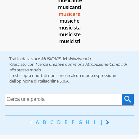
musicante
musicanti
musicare
musiche
musicista
musiciste
musicisti
Tratto dalla voce
MUSICARE
del
Wikizionario
Rilasciato con
licenza Creative Commons Attribuzione-Condividi
allo stesso modo
I testi sopra riportati non sono in alcun modo espressione
dell’opinione di Italiaonline S.p.A.
A
B
C
D
E
F
G
H
I
J
K
L
M
N