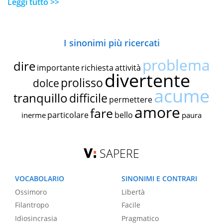
Leggi tutto >>
I sinonimi più ricercati
problema
dire
importante
richiesta
attività
divertente
prolisso
dolce
acume
tranquillo
difficile
permettere
amore
fare
particolare
bello
inerme
paura
SAPERE
VOCABOLARIO
SINONIMI E CONTRARI
Ossimoro
Libertà
Filantropo
Facile
Idiosincrasia
Pragmatico