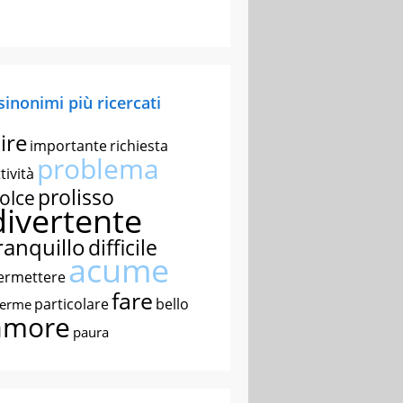
 sinonimi più ricercati
ire
importante
richiesta
problema
tività
prolisso
olce
divertente
ranquillo
difficile
acume
ermettere
fare
particolare
bello
nerme
amore
paura