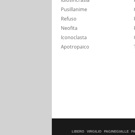
Idiosincrasia
Pusillanime
Refuso
Neofita
Iconoclasta
Apotropaico
LIBERO
VIRGILIO
PAGINEGIALLE
P