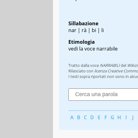
Sillabazione
nar | rà | bi | li
Etimologia
vedi la voce narrabile
Tratto dalla voce
NARRABILI
del
Wikiz
Rilasciato con
licenza Creative Commo
I testi sopra riportati non sono in alc
A
B
C
D
E
F
G
H
I
J