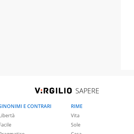
SAPERE
SINONIMI E CONTRARI
RIME
Libertà
Vita
Facile
Sole