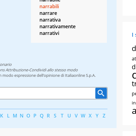
narrabili
narrare
narrativa
narrativamente
narrativi
I
d
at
ionario
d
ns Attribuzione-Condividi allo stesso modo
un modo espressione dell’opinione di Italiaonline S.p.A.
t
p
i
K
L
M
N
O
P
Q
R
S
T
U
V
W
X
Y
Z