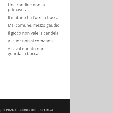
Una rondine non fa
primavera
Il mattino ha l'oro in bocca
Mal comune, mezzo gaudio
Il gioco non vale la candela
Al cuor non si comanda
A caval donato non si
guarda in bocca
QUIFINANZA
BUONISSIMO
SUPEREVA