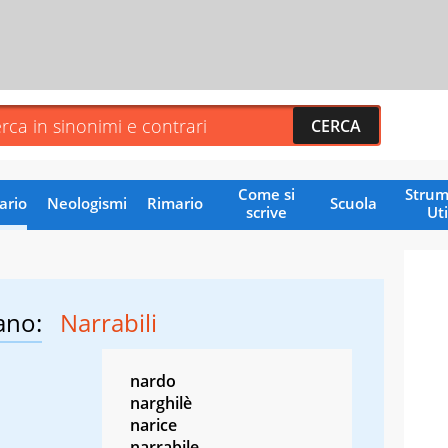
Come si
Strum
ario
Neologismi
Rimario
Scuola
scrive
Uti
ano:
Narrabili
nardo
narghilè
narice
narrabile