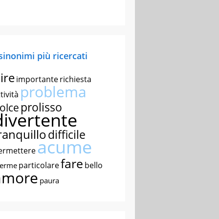
 sinonimi più ricercati
ire
importante
richiesta
problema
tività
prolisso
olce
divertente
ranquillo
difficile
acume
ermettere
fare
particolare
bello
nerme
amore
paura