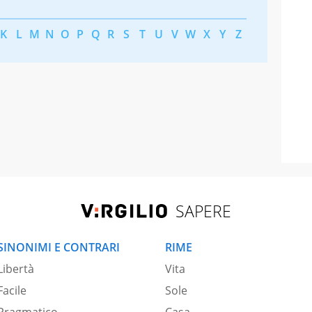
K
L
M
N
O
P
Q
R
S
T
U
V
W
X
Y
Z
SAPERE
SINONIMI E CONTRARI
RIME
Libertà
Vita
Facile
Sole