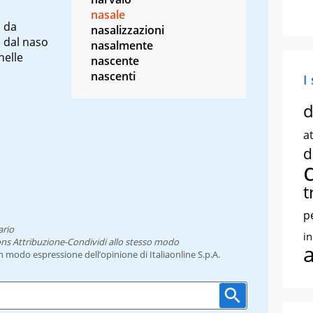
nasale
o da
nasalizzazioni
a dal naso
nasalmente
nelle
nascente
nascenti
I
d
at
d
t
p
ario
i
ns Attribuzione-Condividi allo stesso modo
un modo espressione dell’opinione di Italiaonline S.p.A.