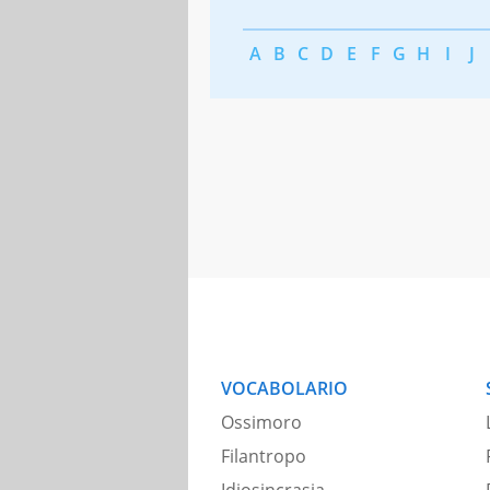
A
B
C
D
E
F
G
H
I
J
VOCABOLARIO
Ossimoro
Filantropo