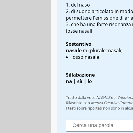
del naso
di suono articolato in mod
permettere l'emissione di ari
che ha una forte risonanza 
fosse nasali
Sostantivo
nasale
m
(plurale: nasali)
osso nasale
Sillabazione
na | sà | le
Tratto dalla voce
NASALE
del
Wikizion
Rilasciato con
licenza Creative Commo
I testi sopra riportati non sono in alc