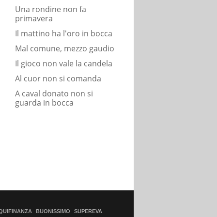
Una rondine non fa
primavera
Il mattino ha l'oro in bocca
Mal comune, mezzo gaudio
Il gioco non vale la candela
Al cuor non si comanda
A caval donato non si
guarda in bocca
QUIFINANZA
BUONISSIMO
SUPEREVA