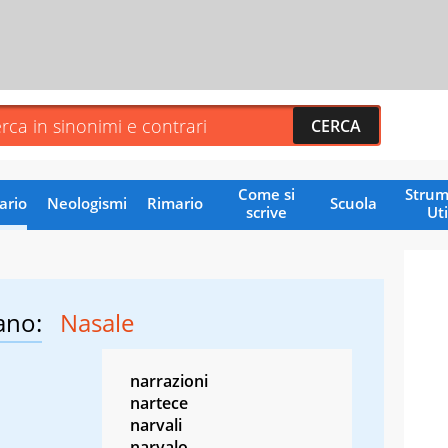
Come si
Strum
ario
Neologismi
Rimario
Scuola
scrive
Uti
ano:
Nasale
narrazioni
nartece
narvali
narvalo