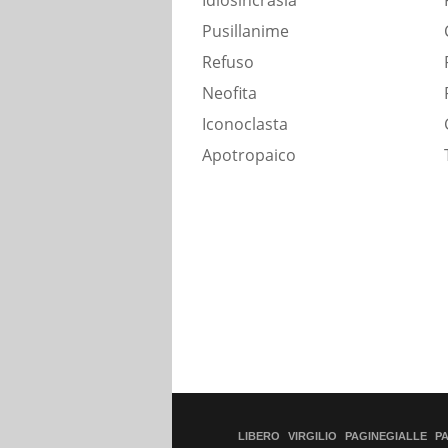
Idiosincrasia
Pusillanime
Refuso
Neofita
Iconoclasta
Apotropaico
LIBERO
VIRGILIO
PAGINEGIALLE
P