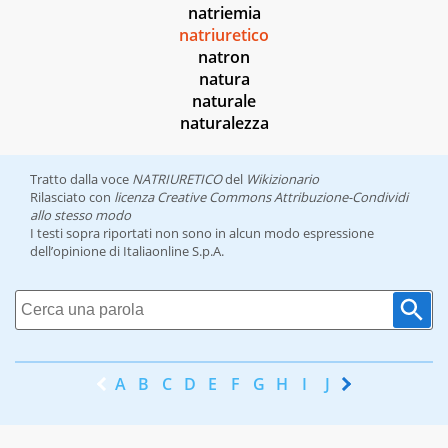
natriemia
natriuretico
natron
natura
naturale
naturalezza
Tratto dalla voce
NATRIURETICO
del
Wikizionario
Rilasciato con
licenza Creative Commons Attribuzione-Condividi
allo stesso modo
I testi sopra riportati non sono in alcun modo espressione
dell’opinione di Italiaonline S.p.A.
A
B
C
D
E
F
G
H
I
J
K
L
M
N