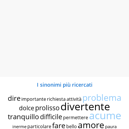
I sinonimi più ricercati
problema
dire
importante
richiesta
attività
divertente
prolisso
dolce
acume
tranquillo
difficile
permettere
amore
fare
particolare
bello
inerme
paura