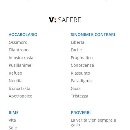
SAPERE
VOCABOLARIO
SINONIMI E CONTRARI
Ossimoro
Libertà
Filantropo
Facile
Idiosincrasia
Pragmatico
Pusillanime
Conoscenza
Refuso
Riassunto
Neofita
Paradigma
Iconoclasta
Gioia
Apotropaico
Tristezza
RIME
PROVERBI
Vita
La verità vien sempre a
galla
Sole