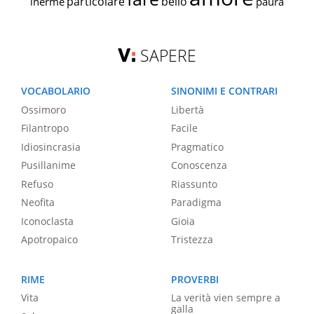
particolare
bello
inerme
paura
SAPERE
VOCABOLARIO
SINONIMI E CONTRARI
Ossimoro
Libertà
Filantropo
Facile
Idiosincrasia
Pragmatico
Pusillanime
Conoscenza
Refuso
Riassunto
Neofita
Paradigma
Iconoclasta
Gioia
Apotropaico
Tristezza
RIME
PROVERBI
Vita
La verità vien sempre a
galla