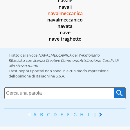
navale
navali
navalmeccanica
navalmeccanico
navata
nave
nave traghetto
Tratto dalla voce
NAVALMECCANICA
del
Wikizionario
Rilasciato con
licenza Creative Commons Attribuzione-Condividi
allo stesso modo
I testi sopra riportati non sono in alcun modo espressione
dell’opinione di Italiaonline S.p.A.
A
B
C
D
E
F
G
H
I
J
K
L
M
N