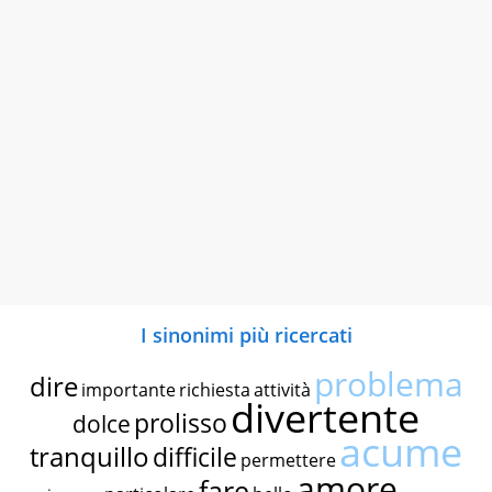
I sinonimi più ricercati
problema
dire
importante
richiesta
attività
divertente
prolisso
dolce
acume
tranquillo
difficile
permettere
amore
fare