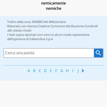
nemicamente
nemiche
Tratto dalla voce
NEMBO
del
Wikizionario
Rilasciato con
licenza Creative Commons Attribuzione-Condividi
allo stesso modo
I testi sopra riportati non sono in alcun modo espressione
dell’opinione di Italiaonline S.p.A.
A
B
C
D
E
F
G
H
I
J
K
L
M
N