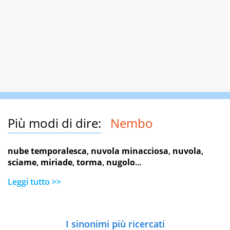
Più modi di dire:
Nembo
nube temporalesca
,
nuvola minacciosa
,
nuvola
,
sciame
,
miriade
,
torma
,
nugolo
...
Leggi tutto >>
I sinonimi più ricercati