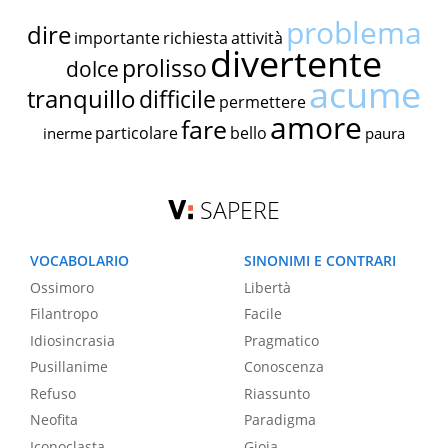
problema
dire
importante
richiesta
attività
divertente
prolisso
dolce
acume
tranquillo
difficile
permettere
amore
fare
particolare
bello
inerme
paura
SAPERE
VOCABOLARIO
SINONIMI E CONTRARI
Ossimoro
Libertà
Filantropo
Facile
Idiosincrasia
Pragmatico
Pusillanime
Conoscenza
Refuso
Riassunto
Neofita
Paradigma
Iconoclasta
Gioia