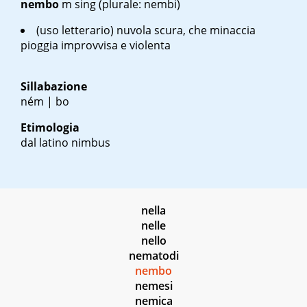
nembo
m sing
(plurale: nembi)
(uso letterario) nuvola scura, che minaccia
pioggia improvvisa e violenta
Sillabazione
ném | bo
Etimologia
dal latino
nimbus
nella
nelle
nello
nematodi
nembo
nemesi
nemica