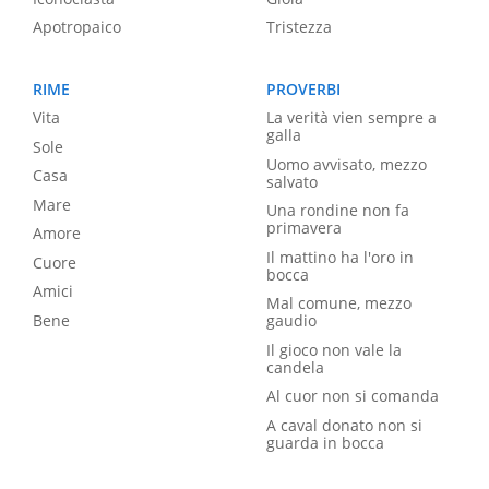
Apotropaico
Tristezza
RIME
PROVERBI
Vita
La verità vien sempre a
galla
Sole
Uomo avvisato, mezzo
Casa
salvato
Mare
Una rondine non fa
primavera
Amore
Il mattino ha l'oro in
Cuore
bocca
Amici
Mal comune, mezzo
Bene
gaudio
Il gioco non vale la
candela
Al cuor non si comanda
A caval donato non si
guarda in bocca