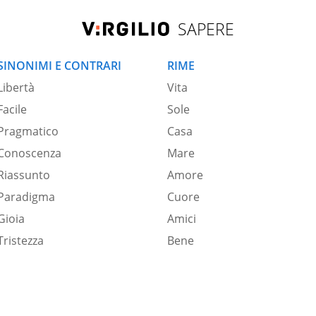
SAPERE
SINONIMI E CONTRARI
RIME
Libertà
Vita
Facile
Sole
Pragmatico
Casa
Conoscenza
Mare
Riassunto
Amore
Paradigma
Cuore
Gioia
Amici
Tristezza
Bene