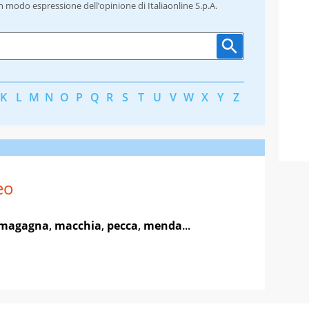
un modo espressione dell’opinione di Italiaonline S.p.A.
K
L
M
N
O
P
Q
R
S
T
U
V
W
X
Y
Z
eo
magagna
,
macchia
,
pecca
,
menda
...