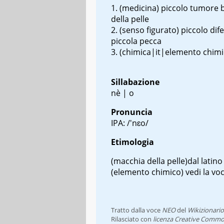
(medicina) piccolo tumore 
della pelle
(senso figurato) piccolo dife
piccola pecca
(chimica|it|elemento chim
Sillabazione
nè | o
Pronuncia
IPA: /'nɛo/
Etimologia
(
macchia della pelle
)dal latin
(
elemento chimico
) vedi la v
Tratto dalla voce
NEO
del
Wikizionario
Rilasciato con
licenza Creative Commo