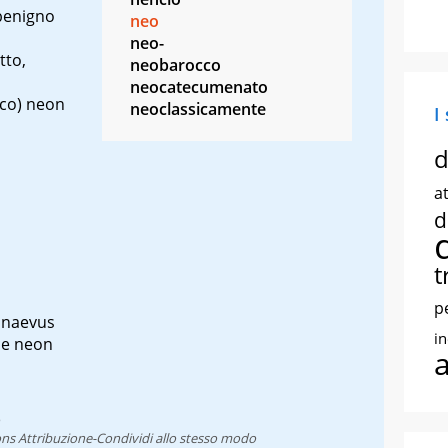
benigno
neo
neo-
tto,
neobarocco
neocatecumenato
ico) neon
neoclassicamente
I
d
at
d
t
p
o
naevus
i
oce neon
ns Attribuzione-Condividi allo stesso modo