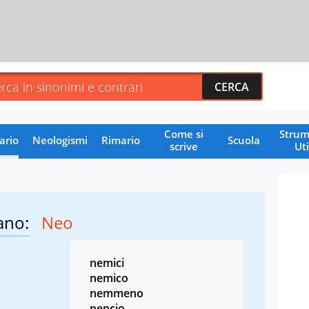
Come si
Strum
ario
Neologismi
Rimario
Scuola
scrive
Uti
ano:
Neo
nemici
nemico
nemmeno
nencio