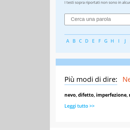
I testi sopra riportati non sono in alc
A
B
C
D
E
F
G
H
I
J
Più modi di dire:
N
nevo
,
difetto
,
imperfezione
,
Leggi tutto >>