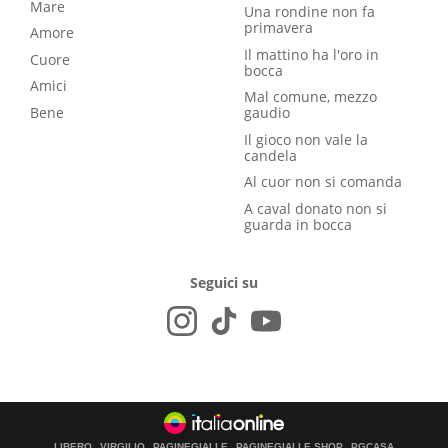
Mare
Una rondine non fa
primavera
Amore
Il mattino ha l'oro in
Cuore
bocca
Amici
Mal comune, mezzo
Bene
gaudio
Il gioco non vale la
candela
Al cuor non si comanda
A caval donato non si
guarda in bocca
Seguici su
LIBERO
VIRGILIO
PAGINEGIALLE
PAGINEGIALLE SHOP
PGCASA