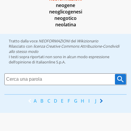
neogene
neoglicogenesi
neogotico
neolatina
Tratto dalla voce
NEOFORMAZIONI
del
Wikizionario
Rilasciato con
licenza Creative Commons Attribuzione-Condividi
allo stesso modo
I testi sopra riportati non sono in alcun modo espressione
dell’opinione di Italiaonline S.p.A.
A
B
C
D
E
F
G
H
I
J
K
L
M
N