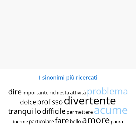
I sinonimi più ricercati
problema
dire
importante
richiesta
attività
divertente
prolisso
dolce
acume
tranquillo
difficile
permettere
amore
fare
particolare
bello
inerme
paura