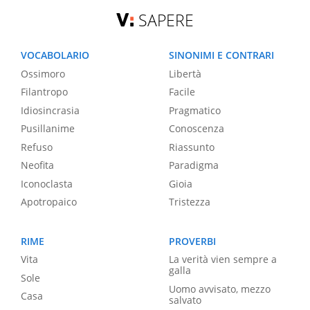
SAPERE
VOCABOLARIO
SINONIMI E CONTRARI
Ossimoro
Libertà
Filantropo
Facile
Idiosincrasia
Pragmatico
Pusillanime
Conoscenza
Refuso
Riassunto
Neofita
Paradigma
Iconoclasta
Gioia
Apotropaico
Tristezza
RIME
PROVERBI
Vita
La verità vien sempre a
galla
Sole
Uomo avvisato, mezzo
Casa
salvato