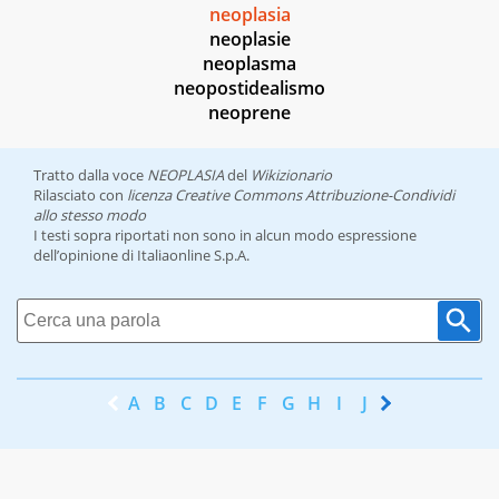
neoplasia
neoplasie
neoplasma
neopostidealismo
neoprene
Tratto dalla voce
NEOPLASIA
del
Wikizionario
Rilasciato con
licenza Creative Commons Attribuzione-Condividi
allo stesso modo
I testi sopra riportati non sono in alcun modo espressione
dell’opinione di Italiaonline S.p.A.
A
B
C
D
E
F
G
H
I
J
K
L
M
N