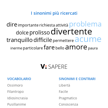
I sinonimi più ricercati
problema
dire
importante
richiesta
attività
divertente
prolisso
dolce
acume
tranquillo
difficile
permettere
amore
fare
particolare
bello
inerme
paura
SAPERE
VOCABOLARIO
SINONIMI E CONTRARI
Ossimoro
Libertà
Filantropo
Facile
Idiosincrasia
Pragmatico
Pusillanime
Conoscenza