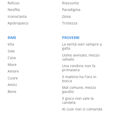
Refuso
Riassunto
Neofita
Paradigma
Iconoclasta
Gioia
Apotropaico
Tristezza
RIME
PROVERBI
Vita
La verità vien sempre a
galla
Sole
Uomo avvisato, mezzo
Casa
salvato
Mare
Una rondine non fa
primavera
Amore
Il mattino ha l'oro in
Cuore
bocca
Amici
Mal comune, mezzo
Bene
gaudio
Il gioco non vale la
candela
Al cuor non si comanda