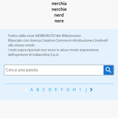
nerchia
nerchie
nerd
nere
Tratto dalla voce
NERBORUTO
del
Wikizionario
Rilasciato con
licenza Creative Commons Attribuzione-Condividi
allo stesso modo
I testi sopra riportati non sono in alcun modo espressione
dell’opinione di Italiaonline S.p.A.
A
B
C
D
E
F
G
H
I
J
K
L
M
N