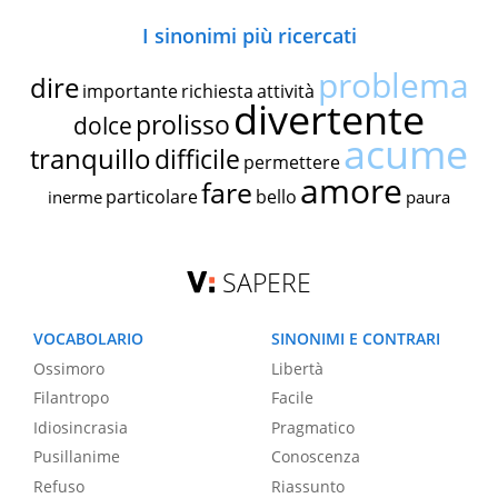
I sinonimi più ricercati
problema
dire
importante
richiesta
attività
divertente
prolisso
dolce
acume
tranquillo
difficile
permettere
amore
fare
particolare
bello
inerme
paura
SAPERE
VOCABOLARIO
SINONIMI E CONTRARI
Ossimoro
Libertà
Filantropo
Facile
Idiosincrasia
Pragmatico
Pusillanime
Conoscenza
Refuso
Riassunto