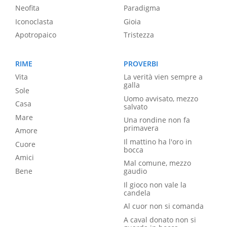
Neofita
Paradigma
Iconoclasta
Gioia
Apotropaico
Tristezza
RIME
PROVERBI
Vita
La verità vien sempre a
galla
Sole
Uomo avvisato, mezzo
Casa
salvato
Mare
Una rondine non fa
primavera
Amore
Il mattino ha l'oro in
Cuore
bocca
Amici
Mal comune, mezzo
Bene
gaudio
Il gioco non vale la
candela
Al cuor non si comanda
A caval donato non si