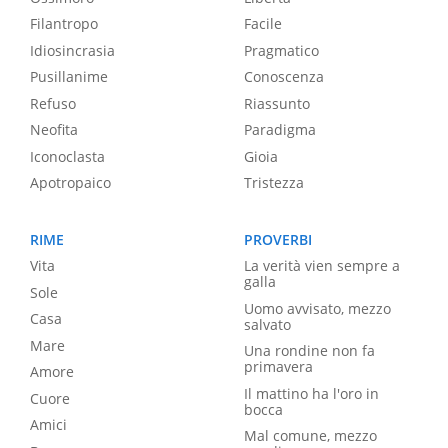
Filantropo
Facile
Idiosincrasia
Pragmatico
Pusillanime
Conoscenza
Refuso
Riassunto
Neofita
Paradigma
Iconoclasta
Gioia
Apotropaico
Tristezza
RIME
PROVERBI
Vita
La verità vien sempre a
galla
Sole
Uomo avvisato, mezzo
Casa
salvato
Mare
Una rondine non fa
primavera
Amore
Il mattino ha l'oro in
Cuore
bocca
Amici
Mal comune, mezzo