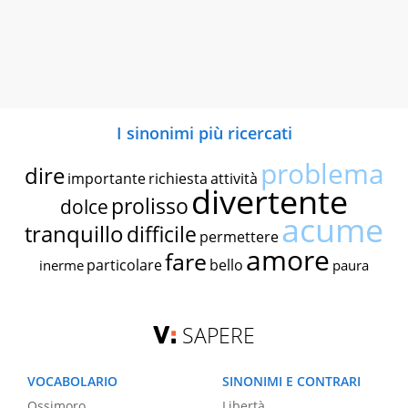
I sinonimi più ricercati
problema
dire
importante
richiesta
attività
divertente
prolisso
dolce
acume
tranquillo
difficile
permettere
amore
fare
particolare
bello
inerme
paura
SAPERE
VOCABOLARIO
SINONIMI E CONTRARI
Ossimoro
Libertà