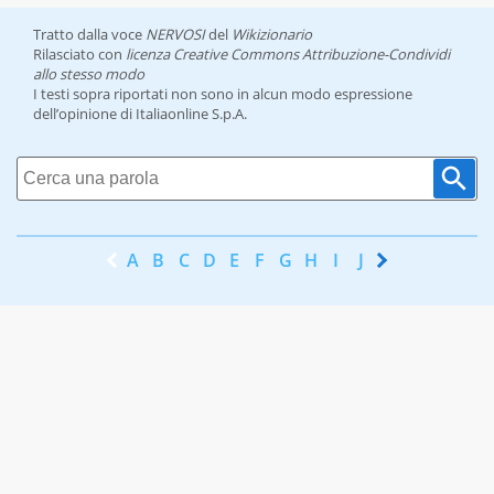
Tratto dalla voce
NERVOSI
del
Wikizionario
Rilasciato con
licenza Creative Commons Attribuzione-Condividi
allo stesso modo
I testi sopra riportati non sono in alcun modo espressione
dell’opinione di Italiaonline S.p.A.
A
B
C
D
E
F
G
H
I
J
K
L
M
N