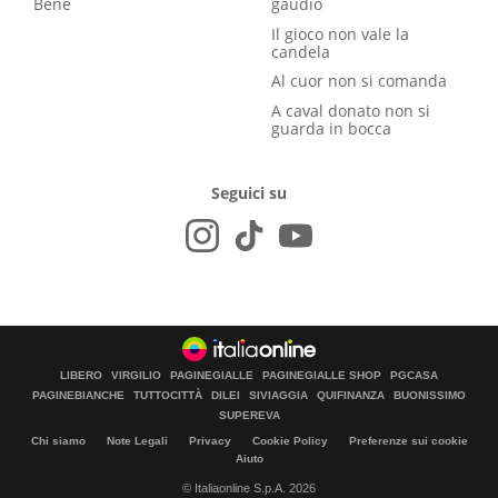
Bene
gaudio
Il gioco non vale la
candela
Al cuor non si comanda
A caval donato non si
guarda in bocca
Seguici su
LIBERO
VIRGILIO
PAGINEGIALLE
PAGINEGIALLE SHOP
PGCASA
PAGINEBIANCHE
TUTTOCITTÀ
DILEI
SIVIAGGIA
QUIFINANZA
BUONISSIMO
SUPEREVA
Chi siamo
Note Legali
Privacy
Cookie Policy
Preferenze sui cookie
Aiuto
© Italiaonline S.p.A. 2026