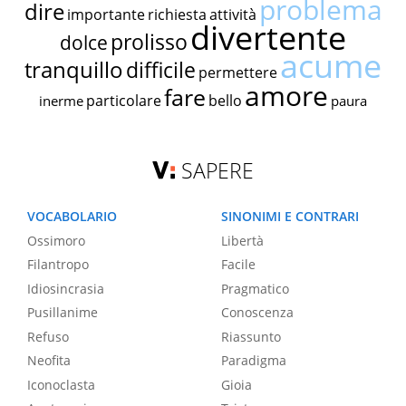
problema
dire
importante
richiesta
attività
divertente
prolisso
dolce
acume
tranquillo
difficile
permettere
amore
fare
particolare
bello
inerme
paura
SAPERE
VOCABOLARIO
SINONIMI E CONTRARI
Ossimoro
Libertà
Filantropo
Facile
Idiosincrasia
Pragmatico
Pusillanime
Conoscenza
Refuso
Riassunto
Neofita
Paradigma
Iconoclasta
Gioia