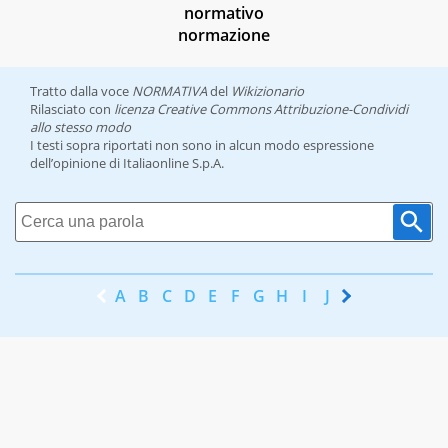
normativo
normazione
Tratto dalla voce
NORMATIVA
del
Wikizionario
Rilasciato con
licenza Creative Commons Attribuzione-Condividi
allo stesso modo
I testi sopra riportati non sono in alcun modo espressione
dell’opinione di Italiaonline S.p.A.
A
B
C
D
E
F
G
H
I
J
K
L
M
N