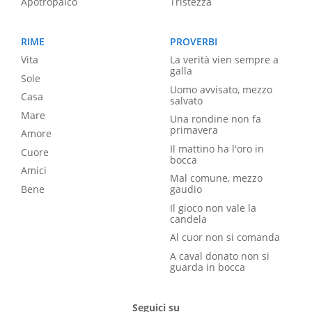
Apotropaico
Tristezza
RIME
PROVERBI
Vita
La verità vien sempre a
galla
Sole
Uomo avvisato, mezzo
Casa
salvato
Mare
Una rondine non fa
primavera
Amore
Il mattino ha l'oro in
Cuore
bocca
Amici
Mal comune, mezzo
Bene
gaudio
Il gioco non vale la
candela
Al cuor non si comanda
A caval donato non si
guarda in bocca
Seguici su