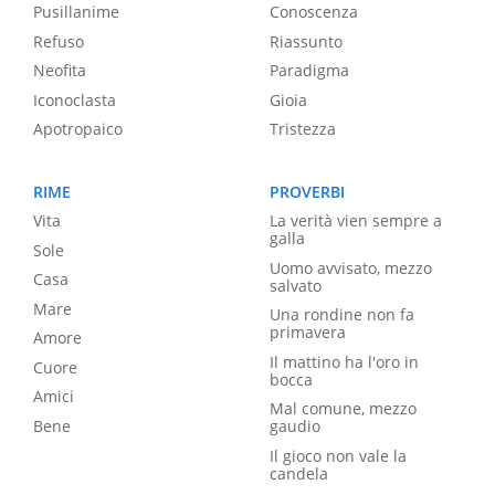
Pusillanime
Conoscenza
Refuso
Riassunto
Neofita
Paradigma
Iconoclasta
Gioia
Apotropaico
Tristezza
RIME
PROVERBI
Vita
La verità vien sempre a
galla
Sole
Uomo avvisato, mezzo
Casa
salvato
Mare
Una rondine non fa
primavera
Amore
Il mattino ha l'oro in
Cuore
bocca
Amici
Mal comune, mezzo
Bene
gaudio
Il gioco non vale la
candela