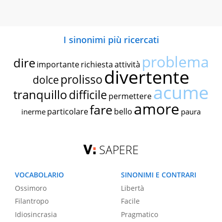
I sinonimi più ricercati
problema
dire
importante
richiesta
attività
divertente
prolisso
dolce
acume
tranquillo
difficile
permettere
amore
fare
particolare
bello
inerme
paura
SAPERE
VOCABOLARIO
SINONIMI E CONTRARI
Ossimoro
Libertà
Filantropo
Facile
Idiosincrasia
Pragmatico