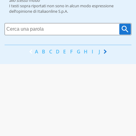
allo stesso modo
I testi sopra riportati non sono in alcun modo espressione
dell’opinione di Italiaonline S.p.A.
A
B
C
D
E
F
G
H
I
J
K
L
M
N