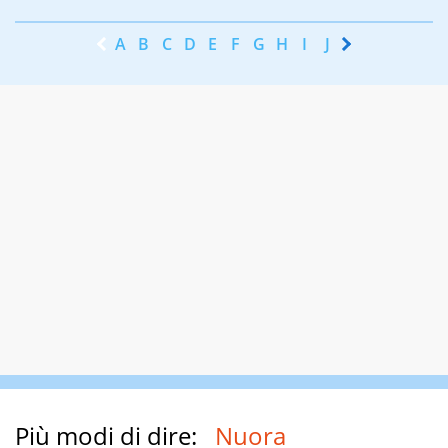
A
B
C
D
E
F
G
H
I
J
K
L
M
N
Più modi di dire:
Nuora