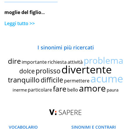
moglie del figlio
...
Leggi tutto >>
I sinonimi più ricercati
problema
dire
importante
richiesta
attività
divertente
prolisso
dolce
acume
tranquillo
difficile
permettere
amore
fare
particolare
bello
inerme
paura
SAPERE
VOCABOLARIO
SINONIMI E CONTRARI