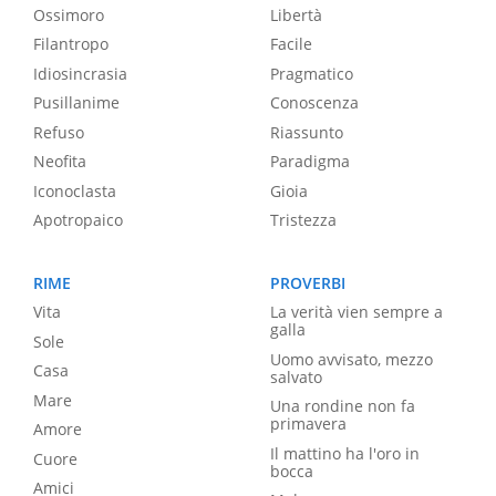
Ossimoro
Libertà
Filantropo
Facile
Idiosincrasia
Pragmatico
Pusillanime
Conoscenza
Refuso
Riassunto
Neofita
Paradigma
Iconoclasta
Gioia
Apotropaico
Tristezza
RIME
PROVERBI
Vita
La verità vien sempre a
galla
Sole
Uomo avvisato, mezzo
Casa
salvato
Mare
Una rondine non fa
primavera
Amore
Il mattino ha l'oro in
Cuore
bocca
Amici