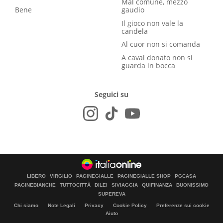
Mal comune, mezzo
Bene
gaudio
Il gioco non vale la
candela
Al cuor non si comanda
A caval donato non si
guarda in bocca
Seguici su
LIBERO
VIRGILIO
PAGINEGIALLE
PAGINEGIALLE SHOP
PGCASA
PAGINEBIANCHE
TUTTOCITTÀ
DILEI
SIVIAGGIA
QUIFINANZA
BUONISSIMO
SUPEREVA
Chi siamo
Note Legali
Privacy
Cookie Policy
Preferenze sui cookie
Aiuto