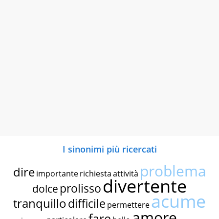
I sinonimi più ricercati
problema
dire
importante
richiesta
attività
divertente
prolisso
dolce
acume
tranquillo
difficile
permettere
amore
fare