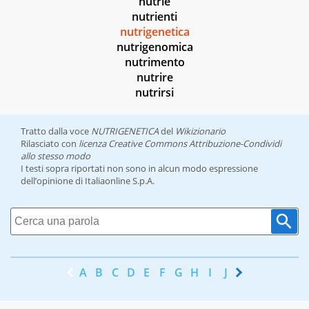
nutrie
nutrienti
nutrigenetica
nutrigenomica
nutrimento
nutrire
nutrirsi
Tratto dalla voce
NUTRIGENETICA
del
Wikizionario
Rilasciato con
licenza Creative Commons Attribuzione-Condividi
allo stesso modo
I testi sopra riportati non sono in alcun modo espressione
dell’opinione di Italiaonline S.p.A.
A
B
C
D
E
F
G
H
I
J
K
L
M
N