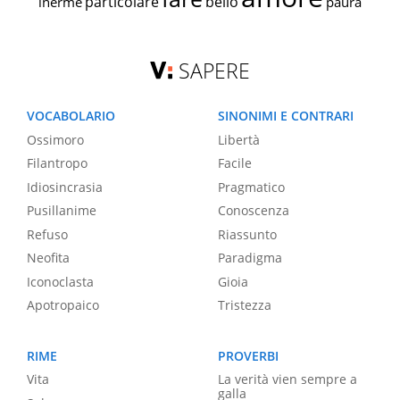
particolare
bello
inerme
paura
SAPERE
VOCABOLARIO
SINONIMI E CONTRARI
Ossimoro
Libertà
Filantropo
Facile
Idiosincrasia
Pragmatico
Pusillanime
Conoscenza
Refuso
Riassunto
Neofita
Paradigma
Iconoclasta
Gioia
Apotropaico
Tristezza
RIME
PROVERBI
Vita
La verità vien sempre a
galla