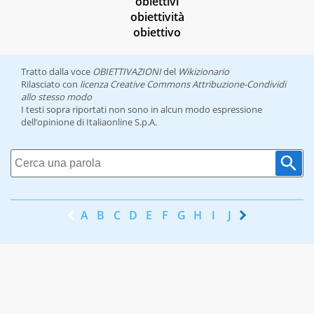
obiettivi
obiettività
obiettivo
Tratto dalla voce
OBIETTIVAZIONI
del
Wikizionario
Rilasciato con
licenza Creative Commons Attribuzione-Condividi
allo stesso modo
I testi sopra riportati non sono in alcun modo espressione
dell’opinione di Italiaonline S.p.A.
A
B
C
D
E
F
G
H
I
J
K
L
M
N