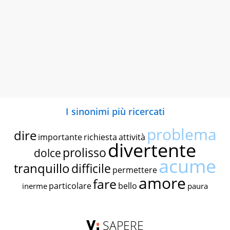
I sinonimi più ricercati
problema
dire
importante
richiesta
attività
divertente
prolisso
dolce
acume
tranquillo
difficile
permettere
amore
fare
particolare
bello
inerme
paura
SAPERE