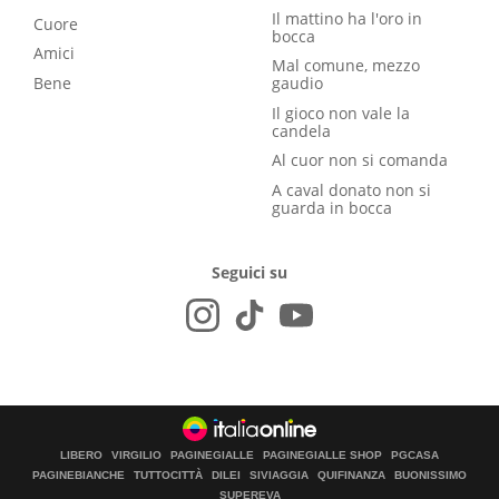
Il mattino ha l'oro in
Cuore
bocca
Amici
Mal comune, mezzo
Bene
gaudio
Il gioco non vale la
candela
Al cuor non si comanda
A caval donato non si
guarda in bocca
Seguici su
LIBERO
VIRGILIO
PAGINEGIALLE
PAGINEGIALLE SHOP
PGCASA
PAGINEBIANCHE
TUTTOCITTÀ
DILEI
SIVIAGGIA
QUIFINANZA
BUONISSIMO
SUPEREVA