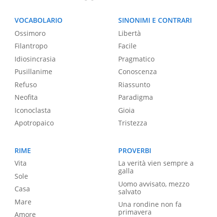
VOCABOLARIO
SINONIMI E CONTRARI
Ossimoro
Libertà
Filantropo
Facile
Idiosincrasia
Pragmatico
Pusillanime
Conoscenza
Refuso
Riassunto
Neofita
Paradigma
Iconoclasta
Gioia
Apotropaico
Tristezza
RIME
PROVERBI
Vita
La verità vien sempre a
galla
Sole
Uomo avvisato, mezzo
Casa
salvato
Mare
Una rondine non fa
primavera
Amore