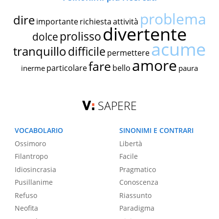
problema
dire
importante
richiesta
attività
divertente
prolisso
dolce
acume
tranquillo
difficile
permettere
amore
fare
particolare
bello
inerme
paura
SAPERE
VOCABOLARIO
SINONIMI E CONTRARI
Ossimoro
Libertà
Filantropo
Facile
Idiosincrasia
Pragmatico
Pusillanime
Conoscenza
Refuso
Riassunto
Neofita
Paradigma