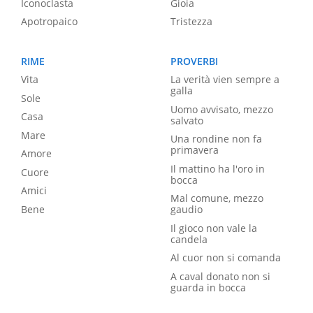
Iconoclasta
Gioia
Apotropaico
Tristezza
RIME
PROVERBI
Vita
La verità vien sempre a
galla
Sole
Uomo avvisato, mezzo
Casa
salvato
Mare
Una rondine non fa
primavera
Amore
Il mattino ha l'oro in
Cuore
bocca
Amici
Mal comune, mezzo
Bene
gaudio
Il gioco non vale la
candela
Al cuor non si comanda
A caval donato non si
guarda in bocca