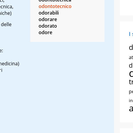
odontotecnico
cnica,
odorabili
niche)
odorare
 delle
odorato
odore
I
d
e:
at
medicina)
d
ri
t
p
i