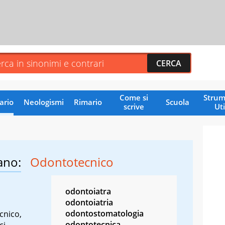
Come si
Strum
ario
Neologismi
Rimario
Scuola
scrive
Uti
ano:
Odontotecnico
odontoiatra
odontoiatria
odontostomatologia
cnico,
odontotecnica
i,