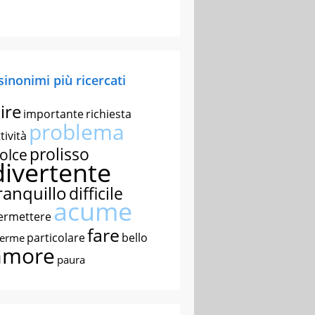
 sinonimi più ricercati
ire
importante
richiesta
problema
tività
prolisso
olce
divertente
ranquillo
difficile
acume
ermettere
fare
particolare
bello
nerme
amore
paura