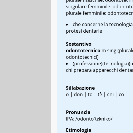
singolare femminile: odontote
plurale femminile: odontotec
che concerne la tecnologia
protesi dentarie
Sostantivo
odontotecnico
m sing
(plural
odontotecnici)
(professione)(tecnologia)(
chi prepara apparecchi denta
Sillabazione
o | don | to | tè | cni | co
Pronuncia
IPA: /odonto'tɛkniko/
Etimologia