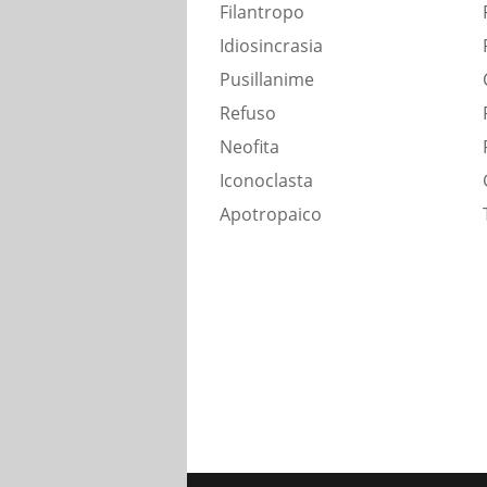
Filantropo
Idiosincrasia
Pusillanime
Refuso
Neofita
Iconoclasta
Apotropaico