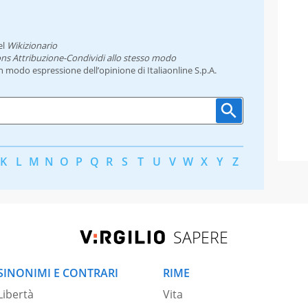
el
Wikizionario
ns Attribuzione-Condividi allo stesso modo
un modo espressione dell’opinione di Italiaonline S.p.A.
K
L
M
N
O
P
Q
R
S
T
U
V
W
X
Y
Z
SAPERE
SINONIMI E CONTRARI
RIME
Libertà
Vita