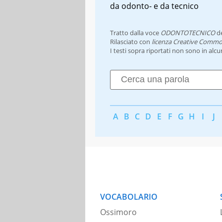
da odonto- e da tecnico
Tratto dalla voce
ODONTOTECNICO
d
Rilasciato con
licenza Creative Commo
I testi sopra riportati non sono in alc
A
B
C
D
E
F
G
H
I
J
VOCABOLARIO
Ossimoro