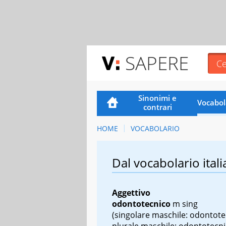
SAPERE
Sinonimi e
Vocabol
contrari
HOME
VOCABOLARIO
Dal vocabolario itali
Aggettivo
odontotecnico
m sing
(singolare maschile: odontote
plurale maschile: odontotecnic