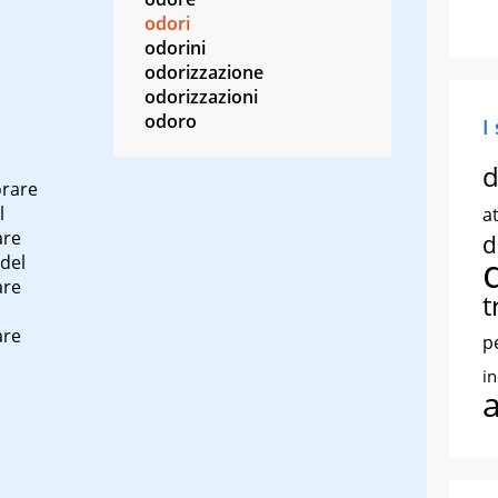
odori
odorini
odorizzazione
odorizzazioni
odoro
I
d
orare
l
at
are
d
del
are
t
are
p
i