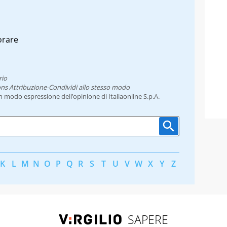
orare
rio
ns Attribuzione-Condividi allo stesso modo
un modo espressione dell’opinione di Italiaonline S.p.A.
K
L
M
N
O
P
Q
R
S
T
U
V
W
X
Y
Z
SAPERE