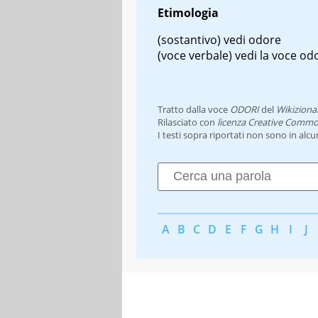
Etimologia
(sostantivo) vedi odore
(voce verbale) vedi la voce od
Tratto dalla voce
ODORI
del
Wikiziona
Rilasciato con
licenza Creative Commo
I testi sopra riportati non sono in alc
A
B
C
D
E
F
G
H
I
J