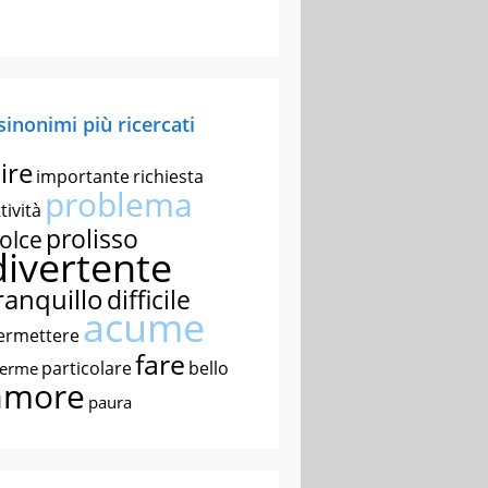
 sinonimi più ricercati
ire
importante
richiesta
problema
tività
prolisso
olce
divertente
ranquillo
difficile
acume
ermettere
fare
particolare
bello
nerme
amore
paura