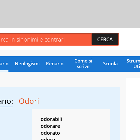
Come si
Strum
ario
Neologismi
Rimario
Scuola
scrive
Uti
ano:
Odori
odorabili
odorare
odorato
odore