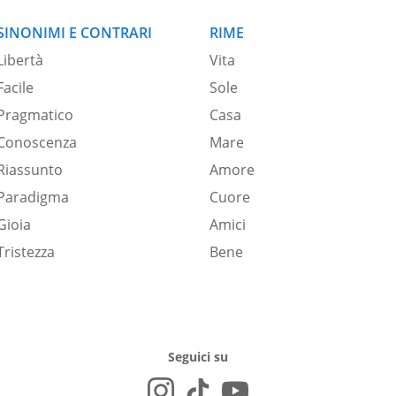
SINONIMI E CONTRARI
RIME
Libertà
Vita
Facile
Sole
Pragmatico
Casa
Conoscenza
Mare
Riassunto
Amore
Paradigma
Cuore
Gioia
Amici
Tristezza
Bene
Seguici su