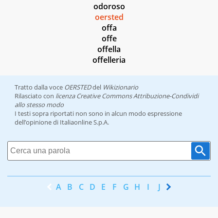
odoroso
oersted
offa
offe
offella
offelleria
Tratto dalla voce
OERSTED
del
Wikizionario
Rilasciato con
licenza Creative Commons Attribuzione-Condividi
allo stesso modo
I testi sopra riportati non sono in alcun modo espressione
dell’opinione di Italiaonline S.p.A.
A
B
C
D
E
F
G
H
I
J
K
L
M
N