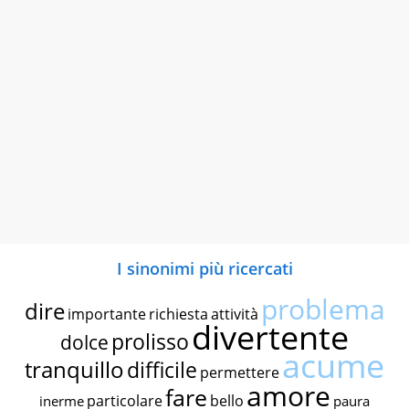
I sinonimi più ricercati
problema
dire
importante
richiesta
attività
divertente
prolisso
dolce
acume
tranquillo
difficile
permettere
amore
fare
particolare
bello
inerme
paura