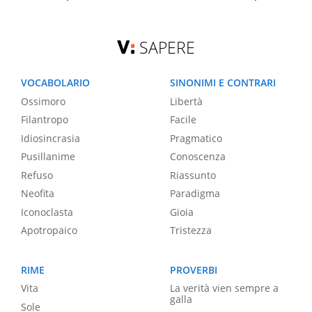
SAPERE
VOCABOLARIO
SINONIMI E CONTRARI
Ossimoro
Libertà
Filantropo
Facile
Idiosincrasia
Pragmatico
Pusillanime
Conoscenza
Refuso
Riassunto
Neofita
Paradigma
Iconoclasta
Gioia
Apotropaico
Tristezza
RIME
PROVERBI
Vita
La verità vien sempre a
galla
Sole