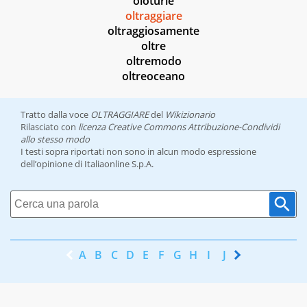
oloturie
oltraggiare
oltraggiosamente
oltre
oltremodo
oltreoceano
Tratto dalla voce
OLTRAGGIARE
del
Wikizionario
Rilasciato con
licenza Creative Commons Attribuzione-Condividi
allo stesso modo
I testi sopra riportati non sono in alcun modo espressione
dell’opinione di Italiaonline S.p.A.
A
B
C
D
E
F
G
H
I
J
K
L
M
N