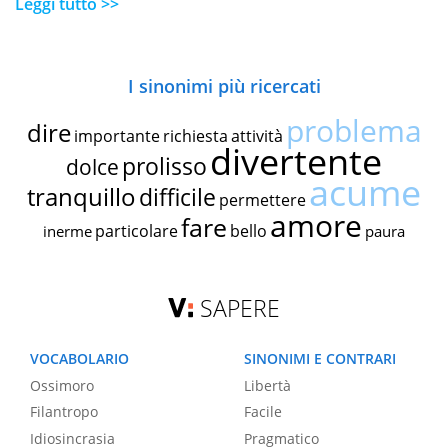
Leggi tutto >>
I sinonimi più ricercati
problema
dire
importante
richiesta
attività
divertente
prolisso
dolce
acume
tranquillo
difficile
permettere
amore
fare
particolare
bello
inerme
paura
SAPERE
VOCABOLARIO
SINONIMI E CONTRARI
Ossimoro
Libertà
Filantropo
Facile
Idiosincrasia
Pragmatico