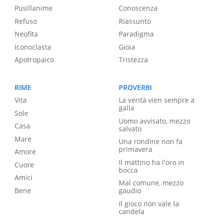
Pusillanime
Conoscenza
Refuso
Riassunto
Neofita
Paradigma
Iconoclasta
Gioia
Apotropaico
Tristezza
RIME
PROVERBI
Vita
La verità vien sempre a
galla
Sole
Uomo avvisato, mezzo
Casa
salvato
Mare
Una rondine non fa
primavera
Amore
Il mattino ha l'oro in
Cuore
bocca
Amici
Mal comune, mezzo
Bene
gaudio
Il gioco non vale la
candela