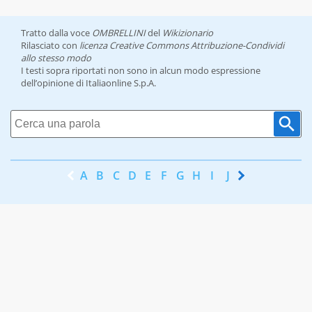
Tratto dalla voce
OMBRELLINI
del
Wikizionario
Rilasciato con
licenza Creative Commons Attribuzione-Condividi
allo stesso modo
I testi sopra riportati non sono in alcun modo espressione
dell’opinione di Italiaonline S.p.A.
A
B
C
D
E
F
G
H
I
J
K
L
M
N