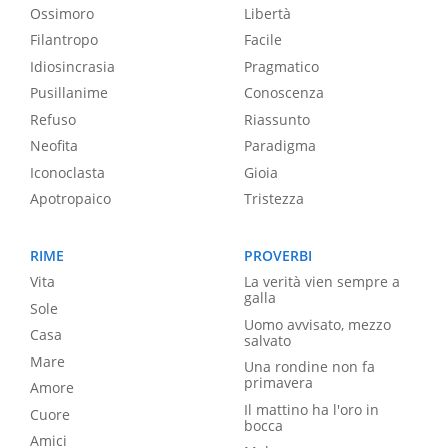
Ossimoro
Libertà
Filantropo
Facile
Idiosincrasia
Pragmatico
Pusillanime
Conoscenza
Refuso
Riassunto
Neofita
Paradigma
Iconoclasta
Gioia
Apotropaico
Tristezza
RIME
PROVERBI
Vita
La verità vien sempre a
galla
Sole
Uomo avvisato, mezzo
Casa
salvato
Mare
Una rondine non fa
primavera
Amore
Il mattino ha l'oro in
Cuore
bocca
Amici