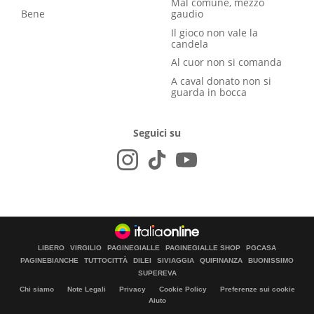
Mal comune, mezzo
Bene
gaudio
Il gioco non vale la
candela
Al cuor non si comanda
A caval donato non si
guarda in bocca
Seguici su
LIBERO
VIRGILIO
PAGINEGIALLE
PAGINEGIALLE SHOP
PGCASA
PAGINEBIANCHE
TUTTOCITTÀ
DILEI
SIVIAGGIA
QUIFINANZA
BUONISSIMO
SUPEREVA
Chi siamo
Note Legali
Privacy
Cookie Policy
Preferenze sui cookie
Aiuto