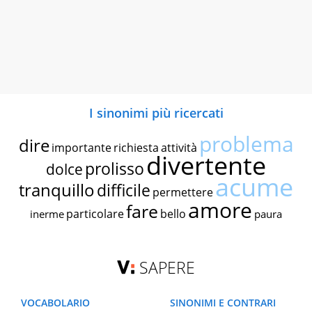
I sinonimi più ricercati
problema
dire
importante
richiesta
attività
divertente
prolisso
dolce
acume
tranquillo
difficile
permettere
amore
fare
particolare
bello
inerme
paura
SAPERE
VOCABOLARIO
SINONIMI E CONTRARI